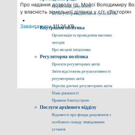
Про надання дозволу гр. Мойсі Володимиру В
Нормативні документи
у власність земельної ділянки у с/т «Вікторія»
Інститути громадянського суспільства
Громадянам
Завантажити
111.26 KB
Внутрішня політика
Організація та проведення масових
заходів
Про місцеві ініціативи
Регуляторна політика
Проєкти регуляторних актів
Звіти відстежень результативності
регуляторних актів
Перелік діючих регуляторних актів
План діяльності
Правила благоустрою
Послуги архівного відділу
Відомості про фонди документів з
особового складу ліквідованих
установ