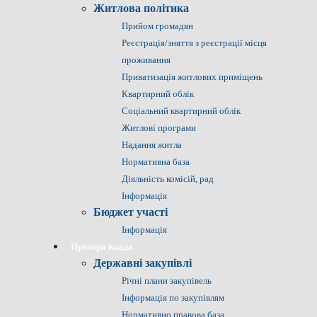
Житлова політика
Прийом громадян
Реєстрація/зняття з реєстрації місця
проживання
Приватизація житлових приміщень
Квартирний облік
Соціальний квартирний облік
Житлові програми
Надання житла
Нормативна база
Діяльність комісій, рад
Інформація
Бюджет участі
Інформація
Прозора влада
Державні закупівлі
Річні плани закупівель
Інформація по закупівлям
Нормативно правова база