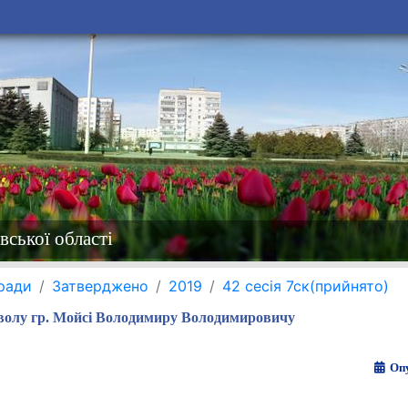
вської області
 ради
Затверджено
2019
42 сесія 7ск(прийнято)
волу гр. Мойсі Володимиру Володимировичу
Опу