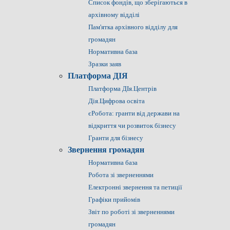
Список фондів, що зберігаються в
архівному відділі
Пам'ятка архівного відділу для
громадян
Нормативна база
Зразки заяв
Платформа ДІЯ
Платформа ДІя.Центрів
Дія.Цифрова освіта
єРобота: гранти від держави на
відкриття чи розвиток бізнесу
Гранти для бізнесу
Звернення громадян
Нормативна база
Робота зі зверненнями
Електронні звернення та петиції
Графіки прийомів
Звіт по роботі зі зверненнями
громадян