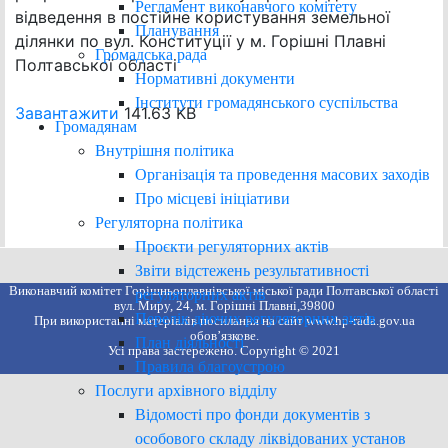
Регламент виконавчого комітету
відведення в постійне користування земельної
Планування
ділянки по вул. Конституції у м. Горішні Плавні
Громадська рада
Полтавської області
Нормативні документи
Інститути громадянського суспільства
Завантажити
141.63 KB
Громадянам
Внутрішня політика
Організація та проведення масових заходів
Про місцеві ініціативи
Регуляторна політика
Проєкти регуляторних актів
Звіти відстежень результативності
Виконавчий комітет Горішньоплавнівської міської ради Полтавської області
регуляторних актів
вул. Миру, 24, м. Горішні Плавні,39800
Перелік діючих регуляторних актів
При використанні матеріалів посилання на сайт www.hp-rada.gov.ua
обов’язкове.
План діяльності
Усі права застережено. Copyright © 2021
Правила благоустрою
Послуги архівного відділу
Відомості про фонди документів з
особового складу ліквідованих установ