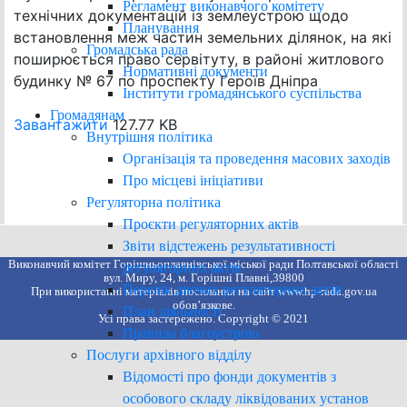
Регламент виконавчого комітету
технічних документацій із землеустрою щодо
Планування
встановлення меж частин земельних ділянок, на які
Громадська рада
поширюється право сервітуту, в районі житлового
Нормативні документи
будинку № 67 по проспекту Героїв Дніпра
Інститути громадянського суспільства
Громадянам
Завантажити
127.77 KB
Внутрішня політика
Організація та проведення масових заходів
Про місцеві ініціативи
Регуляторна політика
Проєкти регуляторних актів
Звіти відстежень результативності
Виконавчий комітет Горішньоплавнівської міської ради Полтавської області
регуляторних актів
вул. Миру, 24, м. Горішні Плавні,39800
Перелік діючих регуляторних актів
При використанні матеріалів посилання на сайт www.hp-rada.gov.ua
обов’язкове.
План діяльності
Усі права застережено. Copyright © 2021
Правила благоустрою
Послуги архівного відділу
Відомості про фонди документів з
особового складу ліквідованих установ