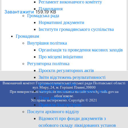
Регламент виконавчого комітету
Планування
Завантажити
159.19 KB
Громадська рада
Нормативні документи
Інститути громадянського суспільства
Громадянам
Внутрішня політика
Організація та проведення масових заходів
Про місцеві ініціативи
Регуляторна політика
Проєкти регуляторних актів
Звіти відстежень результативності
Виконавчий комітет Горішньоплавнівської міської ради Полтавської області
регуляторних актів
вул. Миру, 24, м. Горішні Плавні,39800
Перелік діючих регуляторних актів
При використанні матеріалів посилання на сайт www.hp-rada.gov.ua
обов’язкове.
План діяльності
Усі права застережено. Copyright © 2021
Правила благоустрою
Послуги архівного відділу
Відомості про фонди документів з
особового складу ліквідованих установ