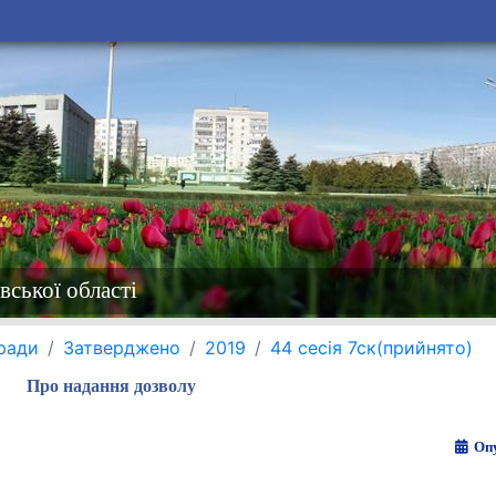
вської області
 ради
Затверджено
2019
44 сесія 7ск(прийнято)
Про надання дозволу
Опу