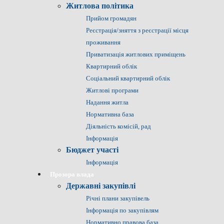
Житлова політика
Прийом громадян
Реєстрація/зняття з реєстрації місця
проживання
Приватизація житлових приміщень
Квартирний облік
Соціальний квартирний облік
Житлові програми
Надання житла
Нормативна база
Діяльність комісій, рад
Інформація
Бюджет участі
Інформація
Прозора влада
Державні закупівлі
Річні плани закупівель
Інформація по закупівлям
Нормативно правова база