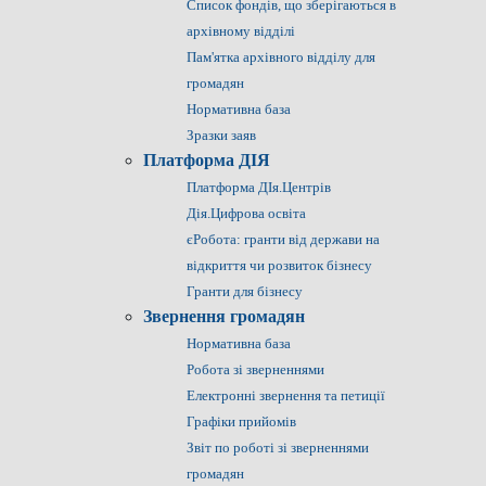
Список фондів, що зберігаються в
архівному відділі
Пам'ятка архівного відділу для
громадян
Нормативна база
Зразки заяв
Платформа ДІЯ
Платформа ДІя.Центрів
Дія.Цифрова освіта
єРобота: гранти від держави на
відкриття чи розвиток бізнесу
Гранти для бізнесу
Звернення громадян
Нормативна база
Робота зі зверненнями
Електронні звернення та петиції
Графіки прийомів
Звіт по роботі зі зверненнями
громадян