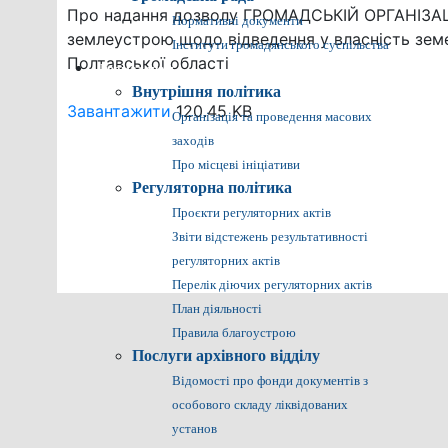
Про надання дозволу ГРОМАДСЬКІЙ ОРГАНІЗА
Нормативні документи
землеустрою щодо відведення у власність земел
Інститути громадянського суспільства
Полтавської області
Громадянам
Внутрішня політика
Завантажити
120.45 KB
Організація та проведення масових
заходів
Про місцеві ініціативи
Регуляторна політика
Проєкти регуляторних актів
Звіти відстежень результативності
регуляторних актів
Перелік діючих регуляторних актів
План діяльності
Правила благоустрою
Послуги архівного відділу
Відомості про фонди документів з
особового складу ліквідованих
установ