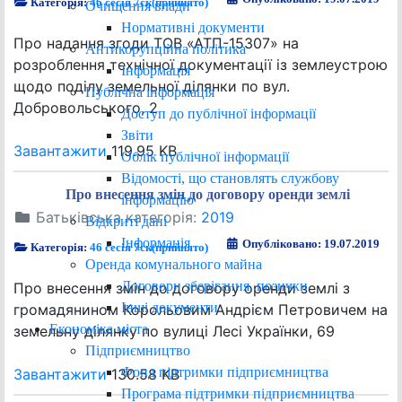
Категорія:
46 сесія 7ск(прийнято)
Очищення влади
Нормативні документи
Про надання згоди ТОВ «АТП-15307» на
Антикорупційна політика
розроблення технічної документації із землеустрою
Інформація
щодо поділу земельної ділянки по вул.
Публічна інформація
Добровольського, 2
Доступ до публічної інформації
Звіти
Завантажити
119.95 KB
Облік публічної інформації
Відомості, що становлять службову
Про внесення змін до договору оренди землі
інформацію
Батьківська категорія:
2019
Відкриті дані
Інформація
Опубліковано: 19.07.2019
Категорія:
46 сесія 7ск(прийнято)
Оренда комунального майна
Договори зберігання, позички
Про внесення змін до договору оренди землі з
Інші документи
громадянином Корольовим Андрієм Петровичем на
Економіка міста
земельну ділянку по вулиці Лесі Українки, 69
Підприємництво
Фонд підтримки підприємництва
Завантажити
130.58 KB
Програма підтримки підприємництва