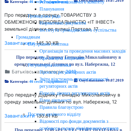
Опубліковано: 19.07.2019
Регламент виконавчого комітету
Категорія:
46 сесія 7ск(прийнято)
Планування
Про передачу в оренду ТОВАРИСТВУ З
Громадська рада
ОБМЕЖЕНОЮ ВІДПОВІДАЛЬНІСТЮ «ІТ ІНВЕСТ»
Нормативні документи
земельної ділянки по вулиці Портова, 17
Інститути громадянського суспільства
Громадянам
Завантажити
145.30 KB
Внутрішня політика
Організація та проведення масових заходів
Про передачу Дуднику Геннадію Миколайовичу в
Про місцеві ініціативи
оренду земельної ділянки по вул. Набережна, 12
Регуляторна політика
Батьківська категорія:
2019
Проєкти регуляторних актів
Звіти відстежень результативності
Опубліковано: 19.07.2019
Категорія:
46 сесія 7ск(прийнято)
регуляторних актів
Перелік діючих регуляторних актів
Про передачу Дуднику Геннадію Миколайовичу в
План діяльності
оренду земельної ділянки по вул. Набережна, 12
Правила благоустрою
Послуги архівного відділу
Завантажити
130.81 KB
Відомості про фонди документів з
особового складу ліквідованих установ
Про передачу ТОВ «РЕАЛ ЕСТЕЙТ ПОЛТАВА» в