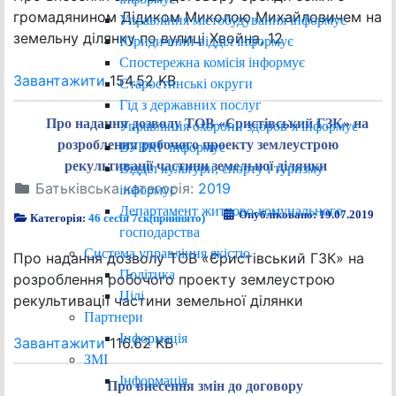
громадянином Дідиком Миколою Михайловичем на
Управління містобудування інформує
земельну ділянку по вулиці Хвойна, 12
Юридичний відділ інформує
Спостережна комісія інформує
Завантажити
154.52 KB
Старостинські округи
Гід з державних послуг
Про надання дозволу ТОВ «Єристівський ГЗК» на
Управління охорони здоров`я інформує
розроблення робочого проекту землеустрою
ВУВКГ інформує
рекультивації частини земельної ділянки
Відділ культури, спорту і туризму
Батьківська категорія:
2019
інформує
Департамент житлово-комунального
Опубліковано: 19.07.2019
Категорія:
46 сесія 7ск(прийнято)
господарства
Система управління якістю
Про надання дозволу ТОВ «Єристівський ГЗК» на
Політика
розроблення робочого проекту землеустрою
Цілі
рекультивації частини земельної ділянки
Партнери
Інформація
Завантажити
116.62 KB
ЗМІ
Інформація
Про внесення змін до договору