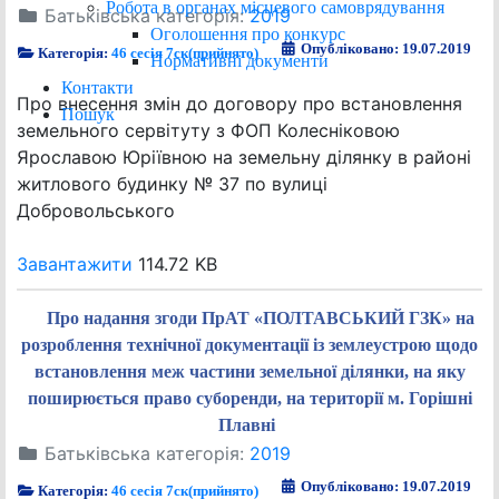
Робота в органах місцевого самоврядування
Батьківська категорія:
2019
Оголошення про конкурс
Опубліковано: 19.07.2019
Категорія:
46 сесія 7ск(прийнято)
Нормативні документи
Контакти
Про внесення змін до договору про встановлення
Пошук
земельного сервітуту з ФОП Колесніковою
Ярославою Юріївною на земельну ділянку в районі
житлового будинку № 37 по вулиці
Добровольського
Завантажити
114.72 KB
Про надання згоди ПрАТ «ПОЛТАВСЬКИЙ ГЗК» на
розроблення технічної документації із землеустрою щодо
встановлення меж частини земельної ділянки, на яку
поширюється право суборенди, на території м. Горішні
Плавні
Батьківська категорія:
2019
Опубліковано: 19.07.2019
Категорія:
46 сесія 7ск(прийнято)