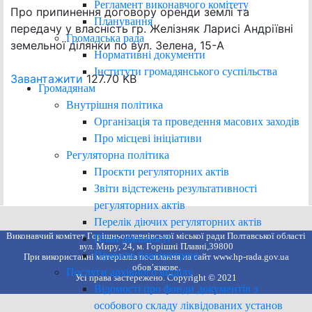
Регламент виконавчого комітету
Про припинення договору оренди землі та
Планування
передачу у власність гр. Желізняк Ларисі Андріївні
Громадська рада
земельної ділянки по вул. Зелена, 15-А
Нормативні документи
Інститути громадянського суспільства
Завантажити
127.70 KB
Громадянам
Внутрішня політика
Організація та проведення масових заходів
Про місцеві ініціативи
Регуляторна політика
Проєкти регуляторних актів
Звіти відстежень результативності
регуляторних актів
Перелік діючих регуляторних актів
Виконавчий комітет Горішньоплавнівської міської ради Полтавської області
План діяльності
вул. Миру, 24, м. Горішні Плавні,39800
Правила благоустрою
При використанні матеріалів посилання на сайт www.hp-rada.gov.ua
обов’язкове.
Послуги архівного відділу
Усі права застережено. Copyright © 2021
Відомості про фонди документів з
особового складу ліквідованих установ