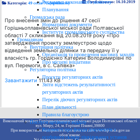
Регламент виконавчого комітету
Опубліковано: 16.10.2019
Категорія:
49 сесія 7ск(прийнято)
Планування
Громадська рада
Про внесення змін до рішення 47 сесії
Нормативні документи
Горішньоплавнівської міської ради Полтавської
Інститути громадянського суспільства
області 7 скликання від 20.08.2019 року «Про
Громадянам
затвердження проекту землеустрою щодо
Внутрішня політика
відведення земельної ділянки та передачу її у
Організація та проведення масових заходів
власність гр. Гордієнко Катерині Володимирівні по
Про місцеві ініціативи
вул. Перемоги, в с. Салівка»
Регуляторна політика
Проєкти регуляторних актів
Завантажити
111.43 KB
Звіти відстежень результативності
регуляторних актів
Перелік діючих регуляторних актів
План діяльності
Правила благоустрою
Виконавчий комітет Горішньоплавнівської міської ради Полтавської області
Послуги архівного відділу
вул. Миру, 24, м. Горішні Плавні,39800
Відомості про фонди документів з
При використанні матеріалів посилання на сайт www.hp-rada.gov.ua
обов’язкове.
особового складу ліквідованих установ
Усі права застережено. Copyright © 2021