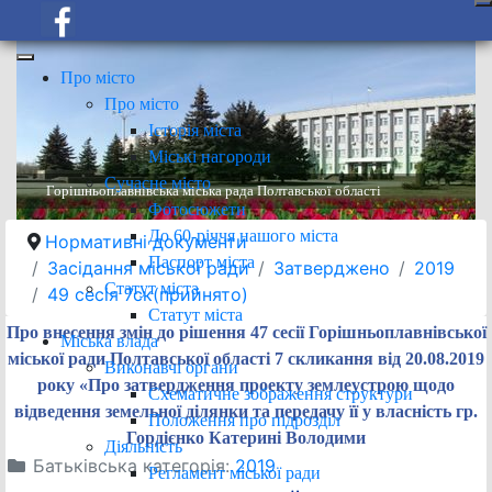
Про місто
Про місто
Історія міста
Міські нагороди
Сучасне місто
Горішньоплавнівська міська рада Полтавської області
Фотосюжети
До 60-річчя нашого міста
Нормативні документи
Паспорт міста
Засідання міської ради
Затверджено
2019
Статут міста
49 сесія 7ск(прийнято)
Статут міста
Про внесення змін до рішення 47 сесії Горішньоплавнівської
Міська влада
міської ради Полтавської області 7 скликання від 20.08.2019
Виконавчі органи
року «Про затвердження проекту землеустрою щодо
Схематичне зображення структури
відведення земельної ділянки та передачу її у власність гр.
Положення про підрозділ
Гордієнко Катерині Володими
Діяльність
Батьківська категорія:
2019
Регламент міської ради