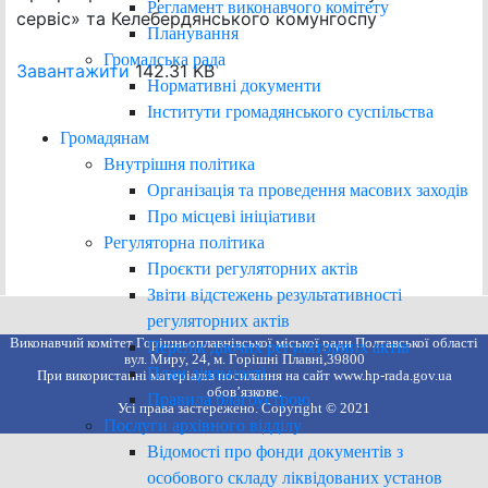
Регламент виконавчого комітету
сервіс» та Келебердянського комунгоспу
Планування
Громадська рада
Завантажити
142.31 KB
Нормативні документи
Інститути громадянського суспільства
Громадянам
Внутрішня політика
Організація та проведення масових заходів
Про місцеві ініціативи
Регуляторна політика
Проєкти регуляторних актів
Звіти відстежень результативності
регуляторних актів
Виконавчий комітет Горішньоплавнівської міської ради Полтавської області
Перелік діючих регуляторних актів
вул. Миру, 24, м. Горішні Плавні,39800
План діяльності
При використанні матеріалів посилання на сайт www.hp-rada.gov.ua
обов’язкове.
Правила благоустрою
Усі права застережено. Copyright © 2021
Послуги архівного відділу
Відомості про фонди документів з
особового складу ліквідованих установ