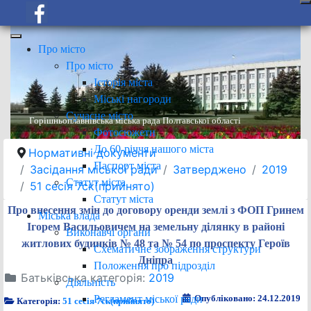
Про місто
Про місто
Історія міста
Міські нагороди
Сучасне місто
Горішньоплавнівська міська рада Полтавської області
Фотосюжети
До 60-річчя нашого міста
Нормативні документи
Паспорт міста
Засідання міської ради
Затверджено
2019
Статут міста
51 сесія 7ск(прийнято)
Статут міста
Про внесення змін до договору оренди землі з ФОП Гринем
Міська влада
Ігорем Васильовичем на земельну ділянку в районі
Виконавчі органи
житлових будинків № 48 та № 54 по проспекту Героїв
Схематичне зображення структури
Дніпра
Положення про підрозділ
Батьківська категорія:
2019
Діяльність
Регламент міської ради
Опубліковано: 24.12.2019
Категорія:
51 сесія 7ск(прийнято)