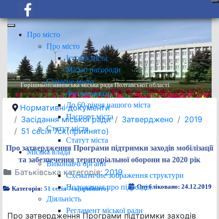
Про місто
Про місто
Історія міста
Міські нагороди
Сучасне місто
Горішньоплавнівська міська рада Полтавської області
Фотосюжети
До 60-річчя нашого міста
Нормативні документи
Паспорт міста
Засідання міської ради
Затверджено
2019
Статут міста
51 сесія 7ск(прийнято)
Статут міста
Про затвердження Програми підтримки заходів мобілізації
Міська влада
та забезпечення територіальної оборони на 2020 рік
Виконавчі органи
Батьківська категорія:
2019
Схематичне зображення структури
Положення про підрозділ
Опубліковано: 24.12.2019
Категорія:
51 сесія 7ск(прийнято)
Діяльність
Регламент міської ради
Про затвердження Програми підтримки заходів