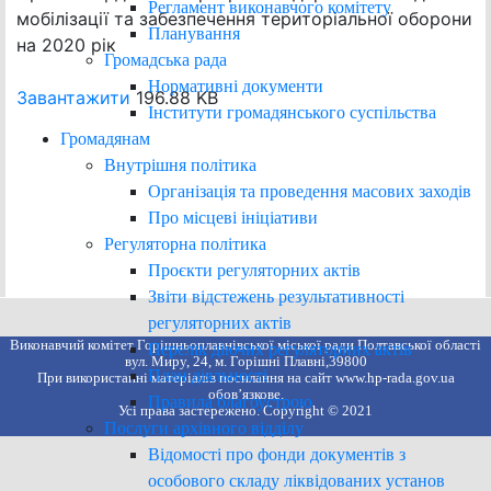
Регламент виконавчого комітету
мобілізації та забезпечення територіальної оборони
Планування
на 2020 рік
Громадська рада
Нормативні документи
Завантажити
196.88 KB
Інститути громадянського суспільства
Громадянам
Внутрішня політика
Організація та проведення масових заходів
Про місцеві ініціативи
Регуляторна політика
Проєкти регуляторних актів
Звіти відстежень результативності
регуляторних актів
Виконавчий комітет Горішньоплавнівської міської ради Полтавської області
Перелік діючих регуляторних актів
вул. Миру, 24, м. Горішні Плавні,39800
План діяльності
При використанні матеріалів посилання на сайт www.hp-rada.gov.ua
обов’язкове.
Правила благоустрою
Усі права застережено. Copyright © 2021
Послуги архівного відділу
Відомості про фонди документів з
особового складу ліквідованих установ