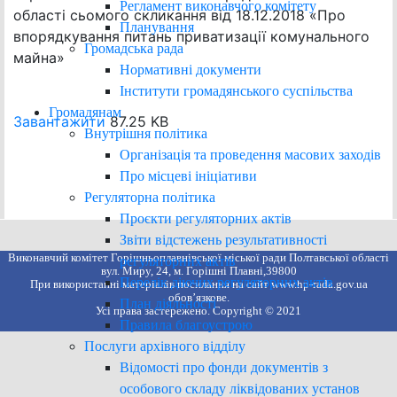
Регламент виконавчого комітету
області сьомого скликання від 18.12.2018 «Про
Планування
впорядкування питань приватизації комунального
Громадська рада
майна»
Нормативні документи
Інститути громадянського суспільства
Громадянам
Завантажити
87.25 KB
Внутрішня політика
Організація та проведення масових заходів
Про місцеві ініціативи
Регуляторна політика
Проєкти регуляторних актів
Звіти відстежень результативності
Виконавчий комітет Горішньоплавнівської міської ради Полтавської області
регуляторних актів
вул. Миру, 24, м. Горішні Плавні,39800
Перелік діючих регуляторних актів
При використанні матеріалів посилання на сайт www.hp-rada.gov.ua
обов’язкове.
План діяльності
Усі права застережено. Copyright © 2021
Правила благоустрою
Послуги архівного відділу
Відомості про фонди документів з
особового складу ліквідованих установ