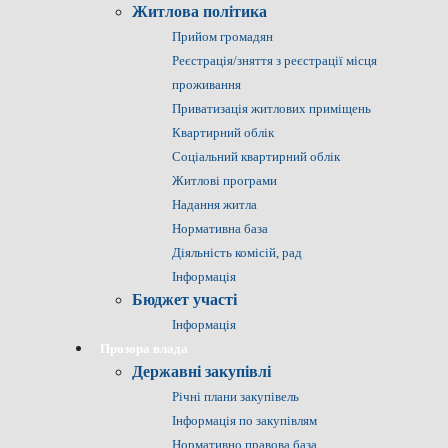
Житлова політика
Прийом громадян
Реєстрація/зняття з реєстрації місця
проживання
Приватизація житлових приміщень
Квартирний облік
Соціальний квартирний облік
Житлові програми
Надання житла
Нормативна база
Діяльність комісій, рад
Інформація
Бюджет участі
Інформація
Прозора влада
Державні закупівлі
Річні плани закупівель
Інформація по закупівлям
Нормативно правова база