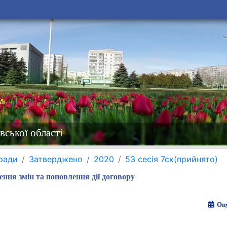
вської області
 ради
Затверджено
2020
53 сесія 7ск(прийнято)
ення змін та поновлення дії договору
Опу