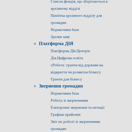
Список фондів, що зберігаються в
архівному відділі
Пам'ятка архівного відділу для
громадян
Нормативна база
Зразки заяв
Платформа ДІЯ
Платформа ДІя.Центрів
Дія.Цифрова освіта
єРобота: гранти від держави на
відкриття чи розвиток бізнесу
Гранти для бізнесу
Звернення громадян
Нормативна база
Робота зі зверненнями
Електронні звернення та петиції
Графіки прийомів
Звіт по роботі зі зверненнями
громадян