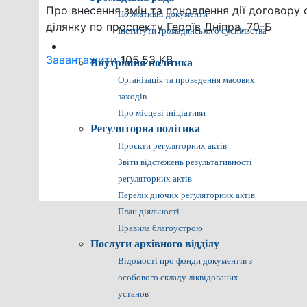
Про внесення змін та поновлення дії договор
Нормативні документи
ділянку по проспекту Героїв Дніпра, 70-Б
Інститути громадянського суспільства
Громадянам
Завантажити
105.53 KB
Внутрішня політика
Організація та проведення масових
заходів
Про місцеві ініціативи
Регуляторна політика
Проєкти регуляторних актів
Звіти відстежень результативності
регуляторних актів
Перелік діючих регуляторних актів
План діяльності
Правила благоустрою
Послуги архівного відділу
Відомості про фонди документів з
особового складу ліквідованих
установ