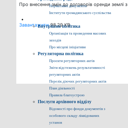
Про внесення змін до договорів оренди землі
Нормативні документи
Інститути громадянського суспільства
Громадянам
Завантажити
98.29 KB
Внутрішня політика
Організація та проведення масових
заходів
Про місцеві ініціативи
Регуляторна політика
Проєкти регуляторних актів
Звіти відстежень результативності
регуляторних актів
Перелік діючих регуляторних актів
План діяльності
Правила благоустрою
Послуги архівного відділу
Відомості про фонди документів з
особового складу ліквідованих
установ