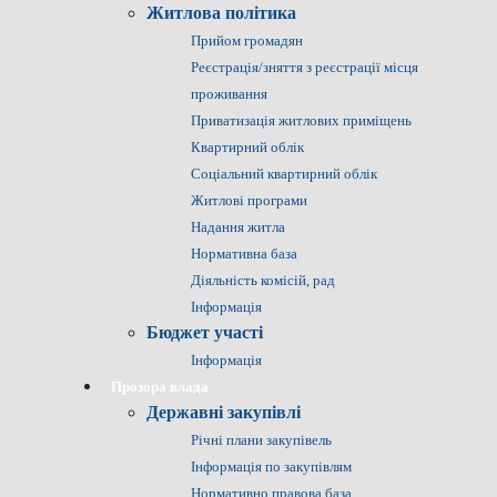
Житлова політика
Прийом громадян
Реєстрація/зняття з реєстрації місця
проживання
Приватизація житлових приміщень
Квартирний облік
Соціальний квартирний облік
Житлові програми
Надання житла
Нормативна база
Діяльність комісій, рад
Інформація
Бюджет участі
Інформація
Прозора влада
Державні закупівлі
Річні плани закупівель
Інформація по закупівлям
Нормативно правова база