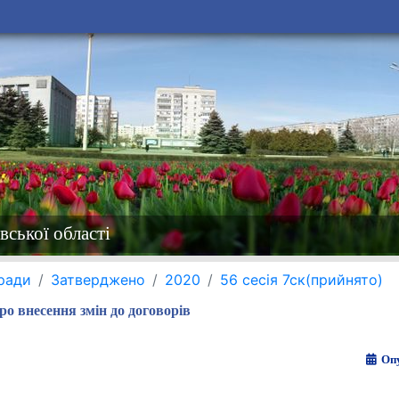
вської області
 ради
Затверджено
2020
56 сесія 7ск(прийнято)
ро внесення змін до договорів
Опу