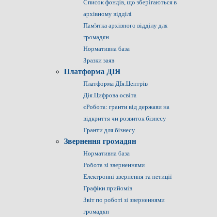
Список фондів, що зберігаються в
архівному відділі
Пам'ятка архівного відділу для
громадян
Нормативна база
Зразки заяв
Платформа ДІЯ
Платформа ДІя.Центрів
Дія.Цифрова освіта
єРобота: гранти від держави на
відкриття чи розвиток бізнесу
Гранти для бізнесу
Звернення громадян
Нормативна база
Робота зі зверненнями
Електронні звернення та петиції
Графіки прийомів
Звіт по роботі зі зверненнями
громадян