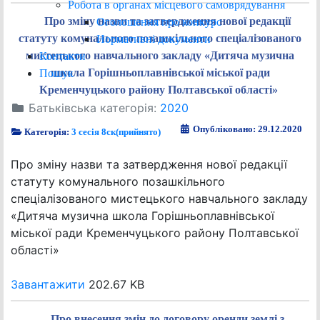
Робота в органах місцевого самоврядування
Про зміну назви та затвердження нової редакції
Оголошення про конкурс
статуту комунального позашкільного спеціалізованого
Нормативні документи
мистецького навчального закладу «Дитяча музична
Контакти
школа Горішньоплавнівської міської ради
Пошук
Кременчуцького району Полтавської області»
Батьківська категорія:
2020
Опубліковано: 29.12.2020
Категорія:
3 сесія 8ск(прийнято)
Про зміну назви та затвердження нової редакції
статуту комунального позашкільного
спеціалізованого мистецького навчального закладу
«Дитяча музична школа Горішньоплавнівської
міської ради Кременчуцького району Полтавської
області»
Завантажити
202.67 KB
Про внесення змін до договору оренди землі з