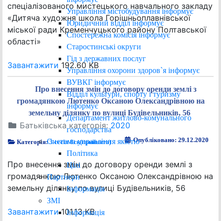
спеціалізованого мистецького навчального закладу
Управління містобудування інформує
«Дитяча художня школа Горішньоплавнівської
Юридичний відділ інформує
міської ради Кременчуцького району Полтавської
Спостережна комісія інформує
області»
Старостинські округи
Гід з державних послуг
Завантажити
192.60 KB
Управління охорони здоров`я інформує
ВУВКГ інформує
Про внесення змін до договору оренди землі з
Відділ культури, спорту і туризму
громадянкою Лютенко Оксаною Олександрівною на
інформує
земельну ділянку по вулиці Будівельників, 56
Департамент житлово-комунального
Батьківська категорія:
2020
господарства
Опубліковано: 29.12.2020
Система управління якістю
Категорія:
3 сесія 8ск(прийнято)
Політика
Про внесення змін до договору оренди землі з
Цілі
громадянкою Лютенко Оксаною Олександрівною на
Партнери
земельну ділянку по вулиці Будівельників, 56
Інформація
ЗМІ
Завантажити
101.13 KB
Інформація