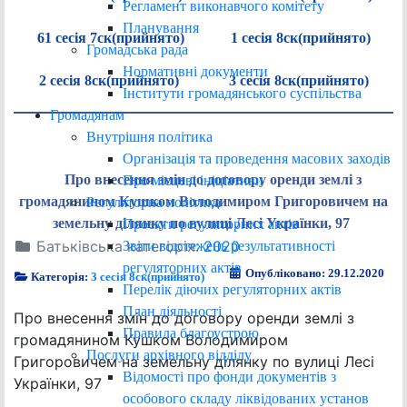
Регламент виконавчого комітету
Планування
61 сесія 7ск(прийнято)
1 сесія 8ск(прийнято)
Громадська рада
Нормативні документи
2 сесія 8ск(прийнято)
3 сесія 8ск(прийнято)
Інститути громадянського суспільства
Громадянам
Внутрішня політика
Організація та проведення масових заходів
Про внесення змін до договору оренди землі з
Про місцеві ініціативи
громадянином Кушком Володимиром Григоровичем на
Регуляторна політика
земельну ділянку по вулиці Лесі Українки, 97
Проєкти регуляторних актів
Батьківська категорія:
2020
Звіти відстежень результативності
регуляторних актів
Опубліковано: 29.12.2020
Категорія:
3 сесія 8ск(прийнято)
Перелік діючих регуляторних актів
План діяльності
Про внесення змін до договору оренди землі з
Правила благоустрою
громадянином Кушком Володимиром
Послуги архівного відділу
Григоровичем на земельну ділянку по вулиці Лесі
Відомості про фонди документів з
Українки, 97
особового складу ліквідованих установ