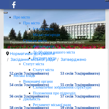
Про місто
Про місто
Історія міста
Міські нагороди
Сучасне місто
Горішньоплавнівська міська рада Полтавської області
Фотосюжети
До 60-річчя нашого міста
Нормативні документи
Паспорт міста
Засідання міської ради
Затверджено
Статут міста
Статут міста
52 сесія 7ск(прийнято)
53 сесія 7ск(прийнято)
Міська влада
Виконавчі органи
54 сесія 7ск(прийнято)
55 сесія 7ск(прийнято)
Схематичне зображення структури
Положення про підрозділ
56 сесія 7ск(прийнято)
57 сесія 7ск(прийнято)
Діяльність
Регламент міської ради
58 сесія 7ск(прийнято)
59 сесія 7ск(прийнято)