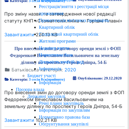
Категорія:
3 сесія 8ск(прийнято)
Реєстрація/зняття з реєстрації місця
проживання
Про зміну назви та затвердження нової редакції
Приватизація житлових приміщень
статуту КНП «Стоматполіклініка м. Горішні Плавні»
Квартирний облік
Соціальний квартирний облік
Завантажити
220.13 KB
Житлові програми
Надання житла
Про внесення змін до договору оренди землі з ФОП
Нормативна база
Федоренком Вячеславом Васильовичем на земельну
Діяльність комісій, рад
ділянку по проспекту Героїв Дніпра, 54-Б
Інформація
Батьківська категорія:
2020
Бюджет участі
Опубліковано: 29.12.2020
Категорія:
3 сесія 8ск(прийнято)
Інформація
Прозора влада
Про внесення змін до договору оренди землі з ФОП
Державні закупівлі
Федоренком Вячеславом Васильовичем на
Річні плани закупівель
земельну ділянку по проспекту Героїв Дніпра, 54-Б
Інформація по закупівлям
Нормативно правова база
Завантажити
102.21 KB
Обґрунтування закупівлі