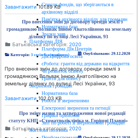
Список фондів, що зберігаються в
Завантажити
101.89 KB
архівному відділі
Пам'ятка архівного відділу для громадян
Про внесення змін до договору оренди землі з
Нормативна база
громадянкою Вольвак Інною Анатоліївною на земельну
Зразки заяв
ділянку по вулиці Лесі Українки, 93
Платформа ДІЯ
Батьківська категорія:
2020
Платформа ДІя.Центрів
Опубліковано: 29.12.2020
Категорія:
3 сесія 8ск(прийнято)
Дія.Цифрова освіта
єРобота: гранти від держави на відкриття
Про внесення змін до договору оренди землі з
чи розвиток бізнесу
громадянкою Вольвак Інною Анатоліївною на
Гранти для бізнесу
земельну ділянку по вулиці Лесі Українки, 93
Звернення громадян
Нормативна база
Завантажити
102.03 KB
Робота зі зверненнями
Електронні звернення та петиції
Про зміну назви та затвердження нової редакції
Графіки прийомів
статуту КНП «Стоматполіклініка м. Горішні Плавні»
Звіт по роботі зі зверненнями громадян
Батьківська категорія:
2020
Житлова політика
Прийом громадян
Опубліковано: 29.12.2020