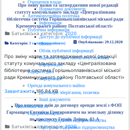
Очищення влади
Про зміну назви та затвердження нової редакції
Нормативні документи
статуту комунального закладу «Централізована
Антикорупційна політика
бібліотечна система Горішньоплавнівської міської ради
Інформація
Кременчуцького району Полтавської області»
Публічна інформація
Батьківська категорія:
2020
Доступ до публічної інформації
Опубліковано: 29.12.2020
Категорія:
3 сесія 8ск(прийнято)
Звіти
Облік публічної інформації
Про зміну назви та затвердження нової редакції
Відомості, що становлять службову
статуту комунального закладу «Централізована
інформацію
бібліотечна система Горішньоплавнівської міської
Відкриті дані
ради Кременчуцького району Полтавської області»
Інформація
Оренда комунального майна
Завантажити
185.84 KB
Договори зберігання, позички
Інші документи
Про внесення змін до договору оренди землі з ФОП
Економіка міста
Гармашем Євгенієм Григоровичем на земельну ділянку
Підприємництво
по проспекту Героїв Дніпра, 82-А
Фонд підтримки підприємництва
Батьківська категорія:
2020
Програма підтримки підприємництва