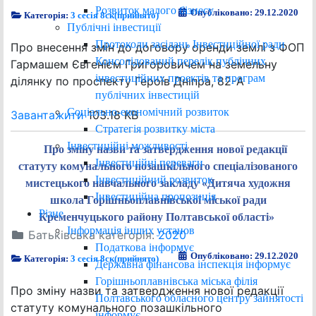
Розвиток малого бізнесу
Опубліковано: 29.12.2020
Категорія:
3 сесія 8ск(прийнято)
Публічні інвестиції
Протоколи засідань Інвестиційної ради
Про внесення змін до договору оренди землі з ФОП
Консолідований перелік публічних
Гармашем Євгенієм Григоровичем на земельну
інвестиційних проектів та програм
ділянку по проспекту Героїв Дніпра, 82-А
публічних інвестицій
Соціально-економічний розвиток
Завантажити
103.18 KB
Стратегія розвитку міста
Інвестиційні можливості
Про зміну назви та затвердження нової редакції
Інвестиційні переваги
статуту комунального позашкільного спеціалізованого
Інвестиційний розвиток
мистецького навчального закладу «Дитяча художня
Інвестиційна пропозиція
школа Горішньоплавнівської міської ради
Різне
Кременчуцького району Полтавської області»
Інформація інших установ
Батьківська категорія:
2020
Податкова інформує
Опубліковано: 29.12.2020
Категорія:
3 сесія 8ск(прийнято)
Державна фінансова інспекція інформує
Горішньоплавнівська міська філія
Про зміну назви та затвердження нової редакції
Полтавського обласного центру зайнятості
статуту комунального позашкільного
інформує