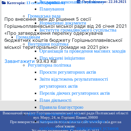
Регламент виконавчого комітету
Опубліковано: 22.10.2021
Категорія:
13 сесія 8ск(прийнято)
Планування
Громадська рада
Про внесення змін до рішення 5 сесії
Нормативні документи
Горішньоплавнівської міської ради від 26 січня 2021
Інститути громадянського суспільства
«Про затвердження переліку одержувачів
Громадянам
бюджетних коштів бюджету Горішньоплавнівської
Внутрішня політика
міської територіальної громади на 2021 рік»
Організація та проведення масових заходів
Про місцеві ініціативи
Завантажити
93.43 KB
Регуляторна політика
Проєкти регуляторних актів
Звіти відстежень результативності
регуляторних актів
Перелік діючих регуляторних актів
План діяльності
Правила благоустрою
Виконавчий комітет Горішньоплавнівської міської ради Полтавської області
Послуги архівного відділу
вул. Миру, 24, м. Горішні Плавні,39800
Відомості про фонди документів з
При використанні матеріалів посилання на сайт www.hp-rada.gov.ua
обов’язкове.
особового складу ліквідованих установ
Усі права застережено. Copyright © 2021