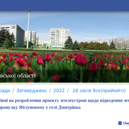
вської області
 ради
Затверджено
2022
26 сесія 8ск(прийнято)
івні на розроблення проекту землеустрою щодо відведення зе
провулку Яблуневому у селі Дмитрівка
Опу