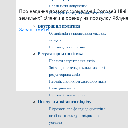
Нормативні документи
Про надання дозволу громадянці Соловей Ніні 
Інститути громадянського суспільства
земельної ділянки в оренду на провулку Яблун
Громадянам
Внутрішня політика
Завантажити
Організація та проведення масових
заходів
Про місцеві ініціативи
Регуляторна політика
Проєкти регуляторних актів
Звіти відстежень результативності
регуляторних актів
Перелік діючих регуляторних актів
План діяльності
Правила благоустрою
Послуги архівного відділу
Відомості про фонди документів з
особового складу ліквідованих
установ