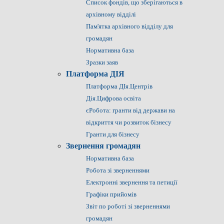
Список фондів, що зберігаються в
архівному відділі
Пам'ятка архівного відділу для
громадян
Нормативна база
Зразки заяв
Платформа ДІЯ
Платформа ДІя.Центрів
Дія.Цифрова освіта
єРобота: гранти від держави на
відкриття чи розвиток бізнесу
Гранти для бізнесу
Звернення громадян
Нормативна база
Робота зі зверненнями
Електронні звернення та петиції
Графіки прийомів
Звіт по роботі зі зверненнями
громадян