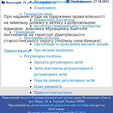
Регламент виконавчого комітету
Опубліковано: 27.10.2022
Категорія:
26 сесія 8ск(прийнято)
Планування
Громадська рада
Про надання згоди на одержання права власності
Нормативні документи
на земельну ділянку у зв’язку з добровільною
Інститути громадянського суспільства
відмовою власника Муращенка Анатолія
Громадянам
Антоновича на території Дмитрівського
Внутрішня політика
старостинського округу (поблизу села Кияшки)
Організація та проведення масових заходів
Про місцеві ініціативи
Завантажити
Регуляторна політика
Проєкти регуляторних актів
Звіти відстежень результативності
регуляторних актів
Перелік діючих регуляторних актів
План діяльності
Правила благоустрою
Виконавчий комітет Горішньоплавнівської міської ради Полтавської області
Послуги архівного відділу
вул. Миру, 24, м. Горішні Плавні,39800
Відомості про фонди документів з
При використанні матеріалів посилання на сайт www.hp-rada.gov.ua
обов’язкове.
особового складу ліквідованих установ
Усі права застережено. Copyright © 2021