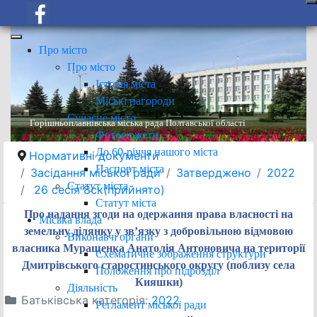
Про місто
Про місто
Історія міста
Міські нагороди
Сучасне місто
Горішньоплавнівська міська рада Полтавської області
Фотосюжети
До 60-річчя нашого міста
Нормативні документи
Паспорт міста
Засідання міської ради
Затверджено
2022
Статут міста
26 сесія 8ск(прийнято)
Статут міста
Про надання згоди на одержання права власності на
Міська влада
земельну ділянку у зв’язку з добровільною відмовою
Виконавчі органи
власника Муращенка Анатолія Антоновича на території
Схематичне зображення структури
Дмитрівського старостинського округу (поблизу села
Положення про підрозділ
Кияшки)
Діяльність
Батьківська категорія:
2022
Регламент міської ради