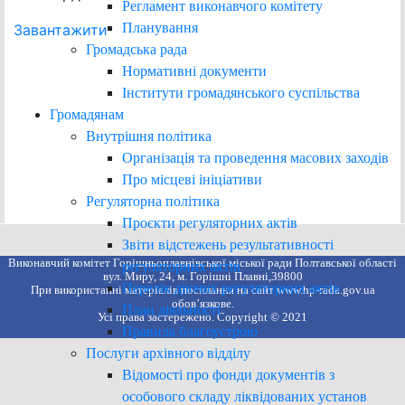
Регламент виконавчого комітету
Планування
Завантажити
Громадська рада
Нормативні документи
Інститути громадянського суспільства
Громадянам
Внутрішня політика
Організація та проведення масових заходів
Про місцеві ініціативи
Регуляторна політика
Проєкти регуляторних актів
Звіти відстежень результативності
Виконавчий комітет Горішньоплавнівської міської ради Полтавської області
регуляторних актів
вул. Миру, 24, м. Горішні Плавні,39800
Перелік діючих регуляторних актів
При використанні матеріалів посилання на сайт www.hp-rada.gov.ua
обов’язкове.
План діяльності
Усі права застережено. Copyright © 2021
Правила благоустрою
Послуги архівного відділу
Відомості про фонди документів з
особового складу ліквідованих установ