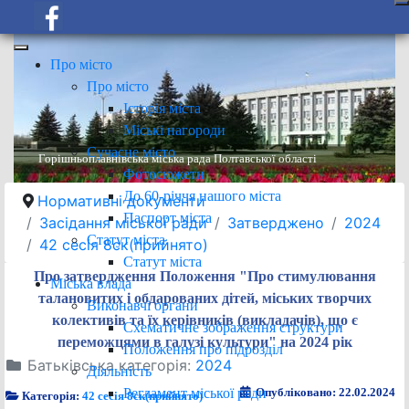
Про місто
Про місто
Історія міста
Міські нагороди
Сучасне місто
Горішньоплавнівська міська рада Полтавської області
Фотосюжети
До 60-річчя нашого міста
Нормативні документи
Паспорт міста
Засідання міської ради
Затверджено
2024
Статут міста
42 сесія 8ск(прийнято)
Статут міста
Про затвердження Положення "Про стимулювання
Міська влада
талановитих і обдарованих дітей, міських творчих
Виконавчі органи
колективів та їх керівників (викладачів), що є
Схематичне зображення структури
переможцями в галузі культури" на 2024 рік
Положення про підрозділ
Батьківська категорія:
2024
Діяльність
Регламент міської ради
Опубліковано: 22.02.2024
Категорія:
42 сесія 8ск(прийнято)