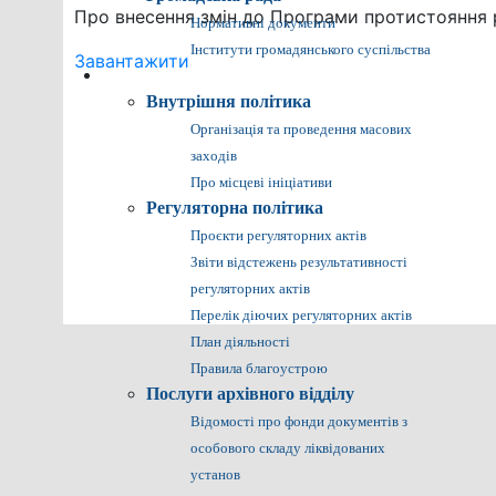
Про внесення змін до Програми протистояння 
Нормативні документи
Інститути громадянського суспільства
Завантажити
Громадянам
Внутрішня політика
Організація та проведення масових
заходів
Про місцеві ініціативи
Регуляторна політика
Проєкти регуляторних актів
Звіти відстежень результативності
регуляторних актів
Перелік діючих регуляторних актів
План діяльності
Правила благоустрою
Послуги архівного відділу
Відомості про фонди документів з
особового складу ліквідованих
установ