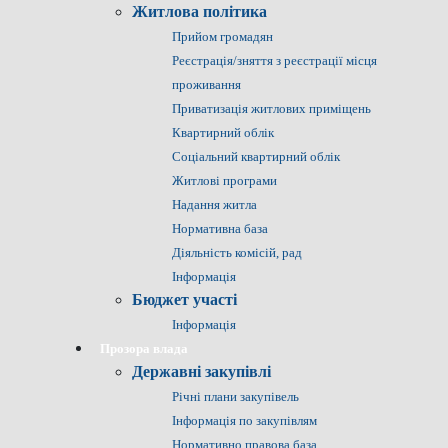
Житлова політика
Прийом громадян
Реєстрація/зняття з реєстрації місця
проживання
Приватизація житлових приміщень
Квартирний облік
Соціальний квартирний облік
Житлові програми
Надання житла
Нормативна база
Діяльність комісій, рад
Інформація
Бюджет участі
Інформація
Прозора влада
Державні закупівлі
Річні плани закупівель
Інформація по закупівлям
Нормативно правова база