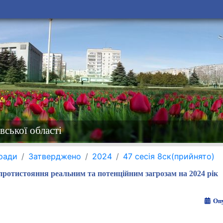
вської області
 ради
Затверджено
2024
47 сесія 8ск(прийнято)
протистояння реальним та потенційним загрозам на 2024 рік
Опу