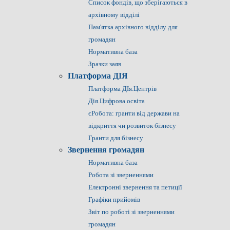
Список фондів, що зберігаються в
архівному відділі
Пам'ятка архівного відділу для
громадян
Нормативна база
Зразки заяв
Платформа ДІЯ
Платформа ДІя.Центрів
Дія.Цифрова освіта
єРобота: гранти від держави на
відкриття чи розвиток бізнесу
Гранти для бізнесу
Звернення громадян
Нормативна база
Робота зі зверненнями
Електронні звернення та петиції
Графіки прийомів
Звіт по роботі зі зверненнями
громадян