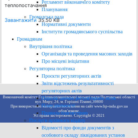
Регламент виконавчого комітету
теплопостачання
Планування
Громадська рада
Завантажити
35.50 KB
Нормативні документи
Інститути громадянського суспільства
Громадянам
Внутрішня політика
Організація та проведення масових заходів
Про місцеві ініціативи
Регуляторна політика
Проєкти регуляторних актів
Звіти відстежень результативності
регуляторних актів
Виконавчий комітет Горішньоплавнівської міської ради Полтавської області
Перелік діючих регуляторних актів
вул. Миру, 24, м. Горішні Плавні,39800
План діяльності
При використанні матеріалів посилання на сайт www.hp-rada.gov.ua
обов’язкове.
Правила благоустрою
Усі права застережено. Copyright © 2021
Послуги архівного відділу
Відомості про фонди документів з
особового складу ліквідованих установ