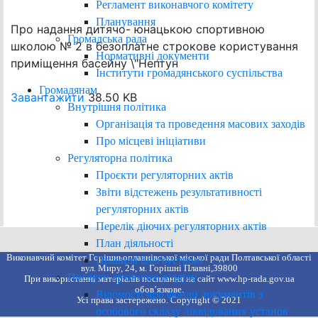
Регламент виконавчого комітету
Планування
Про надання дитячо- юнацькою спортивною
Громадська рада
школою № 2 в безоплатне строкове користування
Нормативні документи
приміщення басейну \"Нептун
Інститути громадянського суспільства
Громадянам
Завантажити
38.50 KB
Внутрішня політика
Організація та проведення масових заходів
Про місцеві ініціативи
Регуляторна політика
Проєкти регуляторних актів
Звіти відстежень результативності
регуляторних актів
Перелік діючих регуляторних актів
План діяльності
Виконавчий комітет Горішньоплавнівської міської ради Полтавської області
Правила благоустрою
вул. Миру, 24, м. Горішні Плавні,39800
Послуги архівного відділу
При використанні матеріалів посилання на сайт www.hp-rada.gov.ua
обов’язкове.
Відомості про фонди документів з
Усі права застережено. Copyright © 2021
особового складу ліквідованих установ