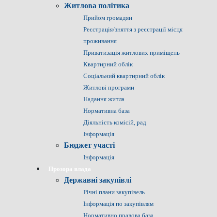
Житлова політика
Прийом громадян
Реєстрація/зняття з реєстрації місця
проживання
Приватизація житлових приміщень
Квартирний облік
Соціальний квартирний облік
Житлові програми
Надання житла
Нормативна база
Діяльність комісій, рад
Інформація
Бюджет участі
Інформація
Прозора влада
Державні закупівлі
Річні плани закупівель
Інформація по закупівлям
Нормативно правова база