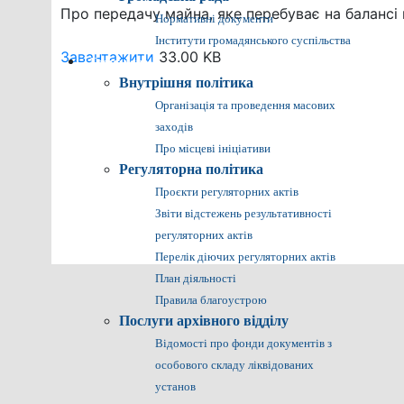
Про передачу майна, яке перебуває на балансі
Нормативні документи
Інститути громадянського суспільства
Завантажити
33.00 KB
Громадянам
Внутрішня політика
Організація та проведення масових
заходів
Про місцеві ініціативи
Регуляторна політика
Проєкти регуляторних актів
Звіти відстежень результативності
регуляторних актів
Перелік діючих регуляторних актів
План діяльності
Правила благоустрою
Послуги архівного відділу
Відомості про фонди документів з
особового складу ліквідованих
установ