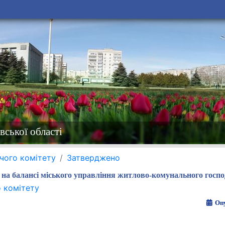
вської області
чого комітету
Затверджено
 на балансі міського управління житлово-комунального госп
 комітету
Опу