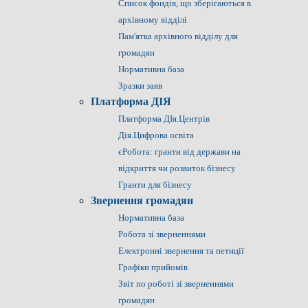
Список фондів, що зберігаються в
архівному відділі
Пам'ятка архівного відділу для
громадян
Нормативна база
Зразки заяв
Платформа ДІЯ
Платформа ДІя.Центрів
Дія.Цифрова освіта
єРобота: гранти від держави на
відкриття чи розвиток бізнесу
Гранти для бізнесу
Звернення громадян
Нормативна база
Робота зі зверненнями
Електронні звернення та петиції
Графіки прийомів
Звіт по роботі зі зверненнями
громадян