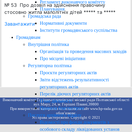
Регламент виконавчого комітету
№ 53 Про дозвіл на здійснення правочину
Планування
стосовно житла малолітніх дітей ***** та *****
Громадська рада
Нормативні документи
Завантажити
Інститути громадянського суспільства
Громадянам
Внутрішня політика
Організація та проведення масових заходів
Про місцеві ініціативи
Регуляторна політика
Проєкти регуляторних актів
Звіти відстежень результативності
регуляторних актів
Перелік діючих регуляторних актів
Виконавчий комітет Горішньоплавнівської міської ради Полтавської області
План діяльності
вул. Миру, 24, м. Горішні Плавні,39800
Правила благоустрою
При використанні матеріалів посилання на сайт www.hp-rada.gov.ua
обов’язкове.
Послуги архівного відділу
Усі права застережено. Copyright © 2021
Відомості про фонди документів з
особового складу ліквідованих установ