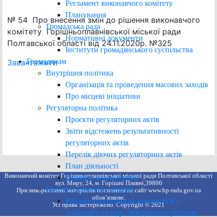
Регламент виконавчого комітету
Планування
№ 54 Про внесення змін до рішення виконавчого
Громадська рада
комітету Горішньоплавнівської міської ради
Нормативні документи
Полтавської області від 24.11.2020р. №325
Інститути громадянського суспільства
Громадянам
Завантажити
Внутрішня політика
Організація та проведення масових заходів
Про місцеві ініціативи
Регуляторна політика
Проєкти регуляторних актів
Звіти відстежень результативності
регуляторних актів
Перелік діючих регуляторних актів
План діяльності
Виконавчий комітет Горішньоплавнівської міської ради Полтавської області
Правила благоустрою
вул. Миру, 24, м. Горішні Плавні,39800
Послуги архівного відділу
При використанні матеріалів посилання на сайт www.hp-rada.gov.ua
обов’язкове.
Відомості про фонди документів з
Усі права застережено. Copyright © 2021
особового складу ліквідованих установ