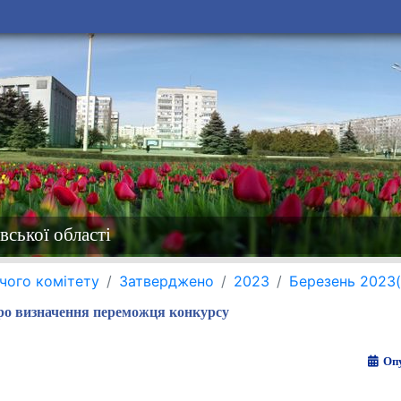
вської області
чого комітету
Затверджено
2023
Березень 2023
ро визначення переможця конкурсу
Опу