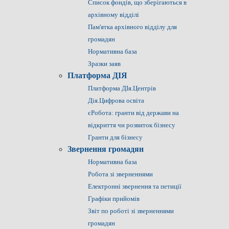
Список фондів, що зберігаються в
архівному відділі
Пам'ятка архівного відділу для
громадян
Нормативна база
Зразки заяв
Платформа ДІЯ
Платформа ДІя.Центрів
Дія.Цифрова освіта
єРобота: гранти від держави на
відкриття чи розвиток бізнесу
Гранти для бізнесу
Звернення громадян
Нормативна база
Робота зі зверненнями
Електронні звернення та петиції
Графіки прийомів
Звіт по роботі зі зверненнями
громадян