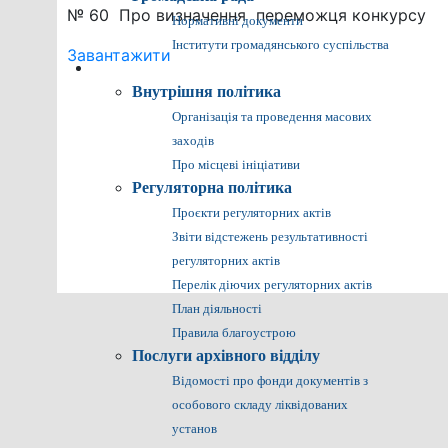
№ 60 Про визначення переможця конкурсу
Нормативні документи
Інститути громадянського суспільства
Завантажити
Громадянам
Внутрішня політика
Організація та проведення масових
заходів
Про місцеві ініціативи
Регуляторна політика
Проєкти регуляторних актів
Звіти відстежень результативності
регуляторних актів
Перелік діючих регуляторних актів
План діяльності
Правила благоустрою
Послуги архівного відділу
Відомості про фонди документів з
особового складу ліквідованих
установ