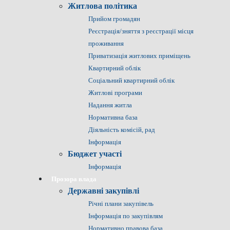
Житлова політика
Прийом громадян
Реєстрація/зняття з реєстрації місця
проживання
Приватизація житлових приміщень
Квартирний облік
Соціальний квартирний облік
Житлові програми
Надання житла
Нормативна база
Діяльність комісій, рад
Інформація
Бюджет участі
Інформація
Прозора влада
Державні закупівлі
Річні плани закупівель
Інформація по закупівлям
Нормативно правова база