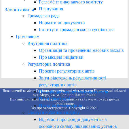
Регламент виконавчого комітету
Планування
Завантажити
Громадська рада
Нормативні документи
Інститути громадянського суспільства
Громадянам
Внутрішня політика
Організація та проведення масових заходів
Про місцеві ініціативи
Регуляторна політика
Проєкти регуляторних актів
Звіти відстежень результативності
регуляторних актів
Виконавчий комітет Горішньоплавнівської міської ради Полтавської області
Перелік діючих регуляторних актів
вул. Миру, 24, м. Горішні Плавні,39800
План діяльності
При використанні матеріалів посилання на сайт www.hp-rada.gov.ua
обов’язкове.
Правила благоустрою
Усі права застережено. Copyright © 2021
Послуги архівного відділу
Відомості про фонди документів з
особового складу ліквідованих установ