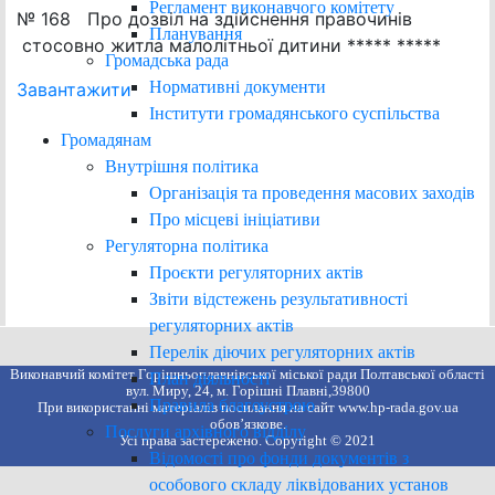
Регламент виконавчого комітету
№ 168 Про дозвіл на здійснення правочинів
Планування
стосовно житла малолітньої дитини ***** *****
Громадська рада
Нормативні документи
Завантажити
Інститути громадянського суспільства
Громадянам
Внутрішня політика
Організація та проведення масових заходів
Про місцеві ініціативи
Регуляторна політика
Проєкти регуляторних актів
Звіти відстежень результативності
регуляторних актів
Перелік діючих регуляторних актів
Виконавчий комітет Горішньоплавнівської міської ради Полтавської області
План діяльності
вул. Миру, 24, м. Горішні Плавні,39800
Правила благоустрою
При використанні матеріалів посилання на сайт www.hp-rada.gov.ua
обов’язкове.
Послуги архівного відділу
Усі права застережено. Copyright © 2021
Відомості про фонди документів з
особового складу ліквідованих установ