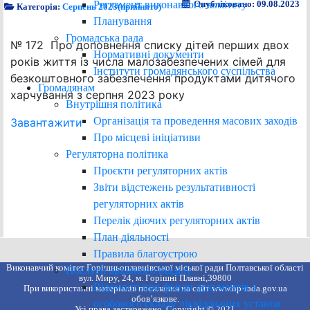
Регламент виконавчого комітету
Опубліковано: 09.08.2023
Категорія:
Серпень 2023(прийнято)
Планування
Громадська рада
№ 172 Про доповнення списку дітей перших двох
Нормативні документи
років життя із числа малозабезпечених сімей для
Інститути громадянського суспільства
безкоштовного забезпечення продуктами дитячого
Громадянам
харчування з серпня 2023 року
Внутрішня політика
Організація та проведення масових заходів
Завантажити
Про місцеві ініціативи
Регуляторна політика
Проєкти регуляторних актів
Звіти відстежень результативності
регуляторних актів
Перелік діючих регуляторних актів
План діяльності
Правила благоустрою
Виконавчий комітет Горішньоплавнівської міської ради Полтавської області
Послуги архівного відділу
вул. Миру, 24, м. Горішні Плавні,39800
Відомості про фонди документів з
При використанні матеріалів посилання на сайт www.hp-rada.gov.ua
обов’язкове.
особового складу ліквідованих установ
Усі права застережено. Copyright © 2021