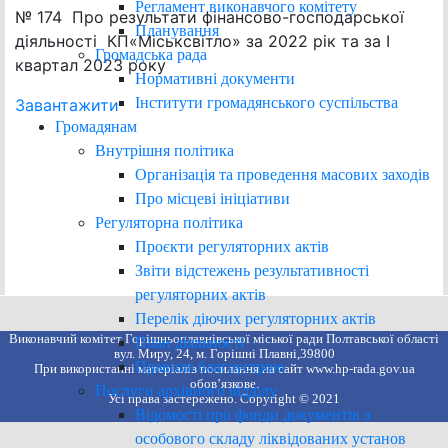
Регламент виконавчого комітету
№ 174 Про результати фінансово-господарської
Планування
діяльності КП«Міськсвітло» за 2022 рік та за І
Громадська рада
квартал 2023 року
Нормативні документи
Інститути громадянського суспільства
Завантажити
Громадянам
Внутрішня політика
Організація та проведення масових заходів
Про місцеві ініціативи
Регуляторна політика
Проєкти регуляторних актів
Звіти відстежень результативності
регуляторних актів
Перелік діючих регуляторних актів
Виконавчий комітет Горішньоплавнівської міської ради Полтавської області
План діяльності
вул. Миру, 24, м. Горішні Плавні,39800
Правила благоустрою
При використанні матеріалів посилання на сайт www.hp-rada.gov.ua
обов’язкове.
Послуги архівного відділу
Усі права застережено. Copyright © 2021
Відомості про фонди документів з
особового складу ліквідованих установ