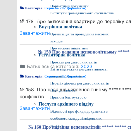
Нормативні документи
Категорія:
Серпень 2023(прийнято)
Інститути громадянського суспільства
Громадянам
№ 178 Про включення квартири до переліку с
Внутрішня політика
Завантажити
Організація та проведення масових
заходів
Про місцеві ініціативи
№ 158 Про надання неповнолітньому ***** *
Регуляторна політика
Проєкти регуляторних актів
Батьківська категорія:
2023
Звіти відстежень результативності
Категорія:
Серпень 2023(прийнято)
регуляторних актів
Перелік діючих регуляторних актів
№ 158 Про надання неповнолітньому ***** ****
План діяльності
конфліктів
Правила благоустрою
Послуги архівного відділу
Завантажити
Відомості про фонди документів з
особового складу ліквідованих
установ
№ 160 Про надання неповнолітній ***** ***** с