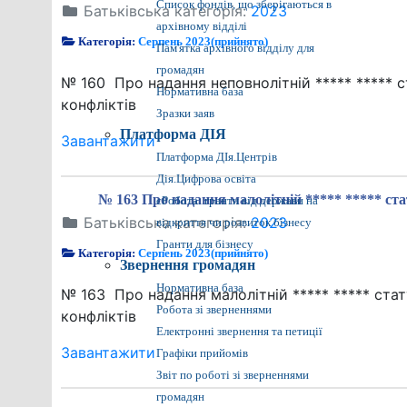
Список фондів, що зберігаються в
Батьківська категорія:
2023
архівному відділі
Категорія:
Серпень 2023(прийнято)
Пам'ятка архівного відділу для
громадян
№ 160 Про надання неповнолітній ***** ***** 
Нормативна база
конфліктів
Зразки заяв
Платформа ДІЯ
Завантажити
Платформа ДІя.Центрів
Дія.Цифрова освіта
№ 163 Про надання малолітній ***** ***** ста
єРобота: гранти від держави на
Батьківська категорія:
2023
відкриття чи розвиток бізнесу
Гранти для бізнесу
Категорія:
Серпень 2023(прийнято)
Звернення громадян
Нормативна база
№ 163 Про надання малолітній ***** ***** ста
Робота зі зверненнями
конфліктів
Електронні звернення та петиції
Завантажити
Графіки прийомів
Звіт по роботі зі зверненнями
громадян