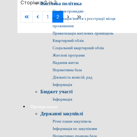
Сторінка 2 із 2
Житлова політика
Прийом громадян
1
2
Реєстрація/зняття з реєстрації місця
проживання
Приватизація житлових приміщень
Квартирний облік
Соціальний квартирний облік
Житлові програми
Надання житла
Нормативна база
Діяльність комісій, рад
Інформація
Бюджет участі
Інформація
Прозора влада
Державні закупівлі
Річні плани закупівель
Інформація по закупівлям
Нормативно правова база