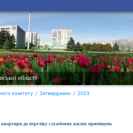
вської області
чого комітету
Затверджено
2023
 квартири до переліку службових жилих приміщень