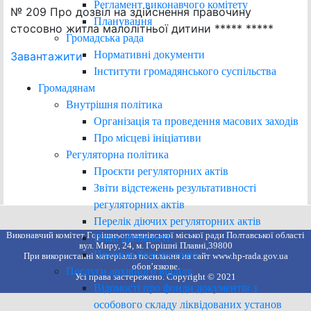
Регламент виконавчого комітету
№ 209 Про дозвіл на здійснення правочину
Планування
стосовно житла малолітньої дитини ***** *****
Громадська рада
Нормативні документи
Завантажити
Інститути громадянського суспільства
Громадянам
Внутрішня політика
Організація та проведення масових заходів
Про місцеві ініціативи
Регуляторна політика
Проєкти регуляторних актів
Звіти відстежень результативності
регуляторних актів
Перелік діючих регуляторних актів
Виконавчий комітет Горішньоплавнівської міської ради Полтавської області
План діяльності
вул. Миру, 24, м. Горішні Плавні,39800
Правила благоустрою
При використанні матеріалів посилання на сайт www.hp-rada.gov.ua
обов’язкове.
Послуги архівного відділу
Усі права застережено. Copyright © 2021
Відомості про фонди документів з
особового складу ліквідованих установ