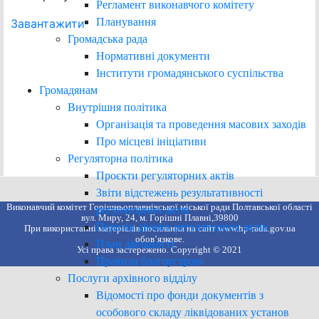
Регламент виконавчого комітету
Планування
Завантажити
Громадська рада
Нормативні документи
Інститути громадянського суспільства
Громадянам
Внутрішня політика
Організація та проведення масових заходів
Про місцеві ініціативи
Регуляторна політика
Проєкти регуляторних актів
Звіти відстежень результативності
Виконавчий комітет Горішньоплавнівської міської ради Полтавської області
регуляторних актів
вул. Миру, 24, м. Горішні Плавні,39800
Перелік діючих регуляторних актів
При використанні матеріалів посилання на сайт www.hp-rada.gov.ua
обов’язкове.
План діяльності
Усі права застережено. Copyright © 2021
Правила благоустрою
Послуги архівного відділу
Відомості про фонди документів з
особового складу ліквідованих установ