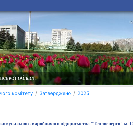
вської області
чого комітету
Затверджено
2025
у комунального виробничого підприємства "Теплоенерго" м. Г