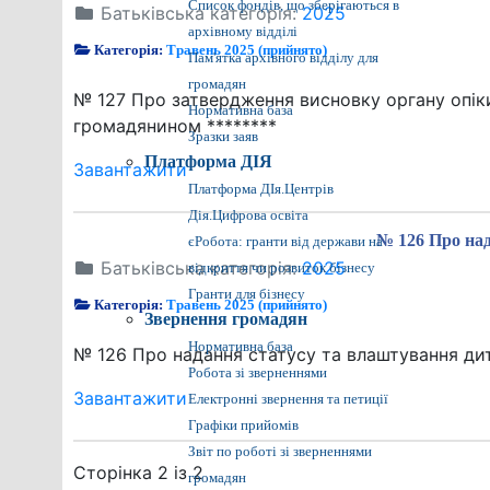
Список фондів, що зберігаються в
Батьківська категорія:
2025
архівному відділі
Категорія:
Травень 2025 (прийнято)
Пам'ятка архівного відділу для
громадян
№ 127 Про затвердження висновку органу опіки
Нормативна база
громадянином ********
Зразки заяв
Платформа ДІЯ
Завантажити
Платформа ДІя.Центрів
Дія.Цифрова освіта
№ 126 Про над
єРобота: гранти від держави на
Батьківська категорія:
2025
відкриття чи розвиток бізнесу
Гранти для бізнесу
Категорія:
Травень 2025 (прийнято)
Звернення громадян
Нормативна база
№ 126 Про надання статусу та влаштування ди
Робота зі зверненнями
Завантажити
Електронні звернення та петиції
Графіки прийомів
Звіт по роботі зі зверненнями
Сторінка 2 із 2
громадян