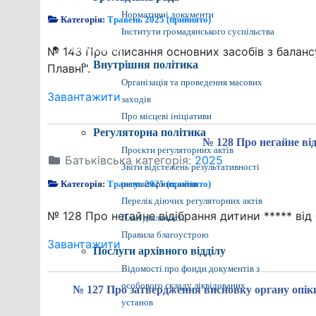
Нормативні документи
Категорія:
Травень 2025 (прийнято)
Інститути громадянського суспільства
Громадянам
№ 143 Про списання основних засобів з баланс
Внутрішня політика
Плавні".
Організація та проведення масових
Завантажити
заходів
Про місцеві ініціативи
Регуляторна політика
№ 128 Про негайне від
Проєкти регуляторних актів
Батьківська категорія:
2025
Звіти відстежень результативності
Категорія:
Травень 2025 (прийнято)
регуляторних актів
Перелік діючих регуляторних актів
№ 128 Про негайне відібрання дитини ***** від 
План діяльності
Правила благоустрою
Завантажити
Послуги архівного відділу
Відомості про фонди документів з
особового складу ліквідованих
№ 127 Про затвердження висновку органу опік
установ