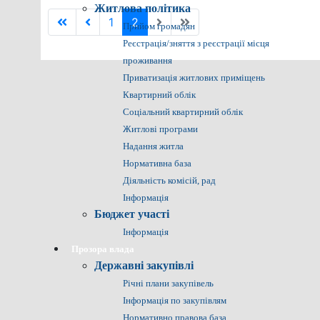
Житлова політика
1
2
Прийом громадян
Реєстрація/зняття з реєстрації місця
проживання
Приватизація житлових приміщень
Квартирний облік
Соціальний квартирний облік
Житлові програми
Надання житла
Нормативна база
Діяльність комісій, рад
Інформація
Бюджет участі
Інформація
Прозора влада
Державні закупівлі
Річні плани закупівель
Інформація по закупівлям
Нормативно правова база