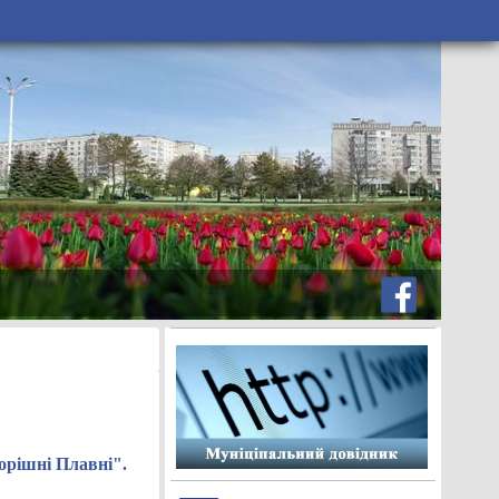
орішні Плавні".