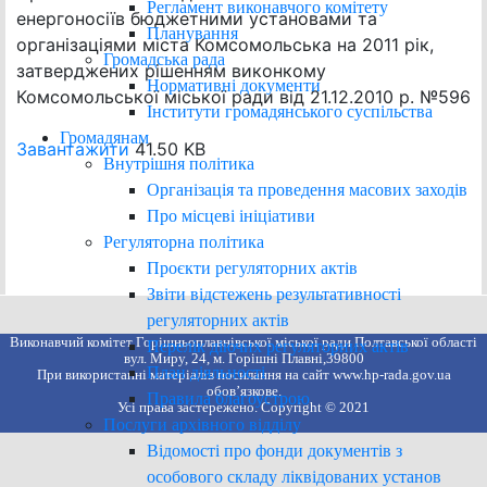
Регламент виконавчого комітету
енергоносіїв бюджетними установами та
Планування
організаціями міста Комсомольська на 2011 рік,
Громадська рада
затверджених рішенням виконкому
Нормативні документи
Комсомольської міської ради від 21.12.2010 р. №596
Інститути громадянського суспільства
Громадянам
Завантажити
41.50 KB
Внутрішня політика
Організація та проведення масових заходів
Про місцеві ініціативи
Регуляторна політика
Проєкти регуляторних актів
Звіти відстежень результативності
регуляторних актів
Виконавчий комітет Горішньоплавнівської міської ради Полтавської області
Перелік діючих регуляторних актів
вул. Миру, 24, м. Горішні Плавні,39800
План діяльності
При використанні матеріалів посилання на сайт www.hp-rada.gov.ua
обов’язкове.
Правила благоустрою
Усі права застережено. Copyright © 2021
Послуги архівного відділу
Відомості про фонди документів з
особового складу ліквідованих установ