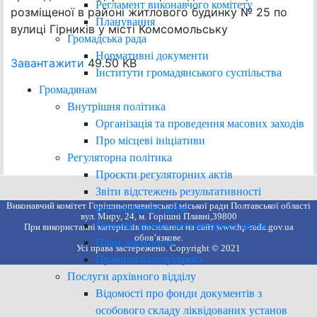
Регламент виконавчого комітету
розміщеної в районі житлового будинку № 25 по
Планування
вулиці Гірників у місті Комсомольську
Громадська рада
Нормативні документи
Завантажити
49.50 KB
Інститути громадянського суспільства
Громадянам
Внутрішня політика
Організація та проведення масових заходів
Про місцеві ініціативи
Регуляторна політика
Проєкти регуляторних актів
Звіти відстежень результативності
Виконавчий комітет Горішньоплавнівської міської ради Полтавської області
регуляторних актів
вул. Миру, 24, м. Горішні Плавні,39800
Перелік діючих регуляторних актів
При використанні матеріалів посилання на сайт www.hp-rada.gov.ua
обов’язкове.
План діяльності
Усі права застережено. Copyright © 2021
Правила благоустрою
Послуги архівного відділу
Відомості про фонди документів з
особового складу ліквідованих установ