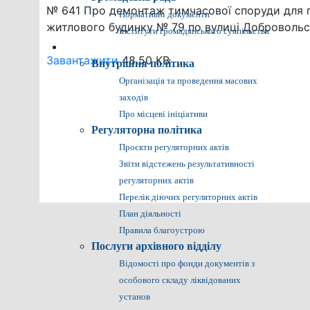
№ 641 Про демонтаж тимчасової споруди для п
Нормативні документи
житлового будинку № 79 по вулиці Добровольс
Інститути громадянського суспільства
Громадянам
Завантажити
48.50 KB
Внутрішня політика
Організація та проведення масових
заходів
Про місцеві ініціативи
Регуляторна політика
Проєкти регуляторних актів
Звіти відстежень результативності
регуляторних актів
Перелік діючих регуляторних актів
План діяльності
Правила благоустрою
Послуги архівного відділу
Відомості про фонди документів з
особового складу ліквідованих
установ