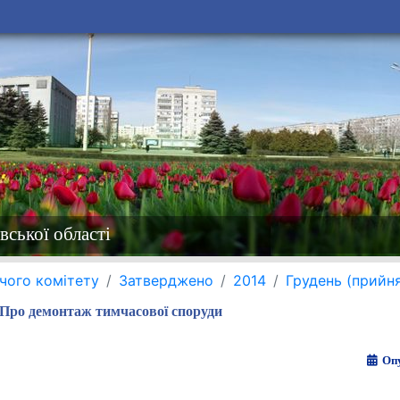
вської області
чого комітету
Затверджено
2014
Грудень (прийн
Про демонтаж тимчасової споруди
Опу