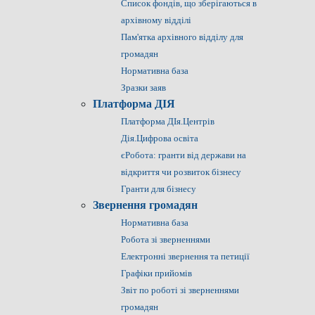
Список фондів, що зберігаються в
архівному відділі
Пам'ятка архівного відділу для
громадян
Нормативна база
Зразки заяв
Платформа ДІЯ
Платформа ДІя.Центрів
Дія.Цифрова освіта
єРобота: гранти від держави на
відкриття чи розвиток бізнесу
Гранти для бізнесу
Звернення громадян
Нормативна база
Робота зі зверненнями
Електронні звернення та петиції
Графіки прийомів
Звіт по роботі зі зверненнями
громадян