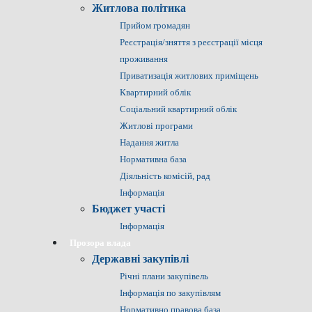
Житлова політика
Прийом громадян
Реєстрація/зняття з реєстрації місця
проживання
Приватизація житлових приміщень
Квартирний облік
Соціальний квартирний облік
Житлові програми
Надання житла
Нормативна база
Діяльність комісій, рад
Інформація
Бюджет участі
Інформація
Прозора влада
Державні закупівлі
Річні плани закупівель
Інформація по закупівлям
Нормативно правова база