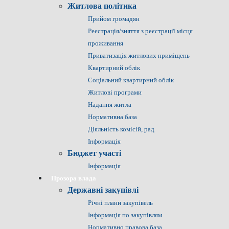
Житлова політика
Прийом громадян
Реєстрація/зняття з реєстрації місця
проживання
Приватизація житлових приміщень
Квартирний облік
Соціальний квартирний облік
Житлові програми
Надання житла
Нормативна база
Діяльність комісій, рад
Інформація
Бюджет участі
Інформація
Прозора влада
Державні закупівлі
Річні плани закупівель
Інформація по закупівлям
Нормативно правова база