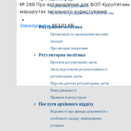
№ 289 Про встановлення для ФОП Куроп’ятник О
Нормативні документи
маршрутах загального користування
Інститути громадянського суспільства
Громадянам
Завантажити
363.61 KB
Внутрішня політика
Організація та проведення масових
заходів
Про місцеві ініціативи
Регуляторна політика
Проєкти регуляторних актів
Звіти відстежень результативності
регуляторних актів
Перелік діючих регуляторних актів
План діяльності
Правила благоустрою
Послуги архівного відділу
Відомості про фонди документів з
особового складу ліквідованих
установ