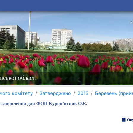
вської області
чого комітету
Затверджено
2015
Березень (прий
становлення для ФОП Куроп’ятник О.Є.
Опу