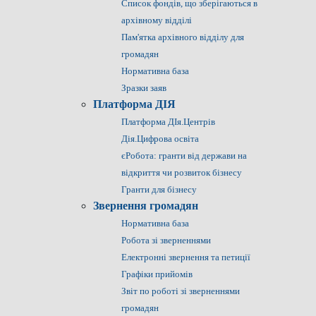
Список фондів, що зберігаються в
архівному відділі
Пам'ятка архівного відділу для
громадян
Нормативна база
Зразки заяв
Платформа ДІЯ
Платформа ДІя.Центрів
Дія.Цифрова освіта
єРобота: гранти від держави на
відкриття чи розвиток бізнесу
Гранти для бізнесу
Звернення громадян
Нормативна база
Робота зі зверненнями
Електронні звернення та петиції
Графіки прийомів
Звіт по роботі зі зверненнями
громадян