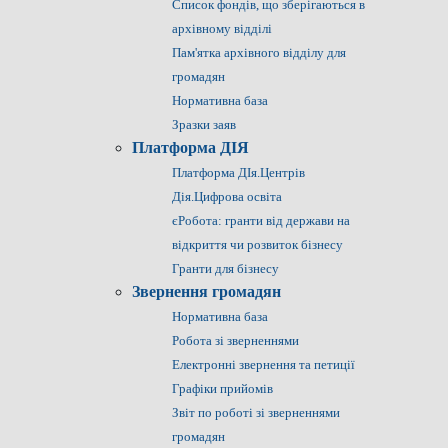
Список фондів, що зберігаються в
архівному відділі
Пам'ятка архівного відділу для
громадян
Нормативна база
Зразки заяв
Платформа ДІЯ
Платформа ДІя.Центрів
Дія.Цифрова освіта
єРобота: гранти від держави на
відкриття чи розвиток бізнесу
Гранти для бізнесу
Звернення громадян
Нормативна база
Робота зі зверненнями
Електронні звернення та петиції
Графіки прийомів
Звіт по роботі зі зверненнями
громадян