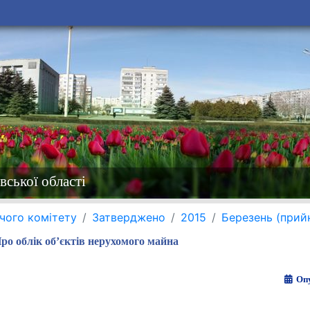
вської області
чого комітету
Затверджено
2015
Березень (прий
ро облік об’єктів нерухомого майна
Опу