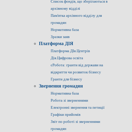
Список фондів, що зберігаються в
архівному відділі
Пам'ятка архівного відділу для
громадян
Нормативна база
Зразки заяв
Платформа ДІЯ
Платформа ДІя.Центрів
Дія.Цифрова освіта
єРобота: гранти від держави на
відкриття чи розвиток бізнесу
Гранти для бізнесу
Звернення громадян
Нормативна база
Робота зі зверненнями
Електронні звернення та петиції
Графіки прийомів
Звіт по роботі зі зверненнями
громадян