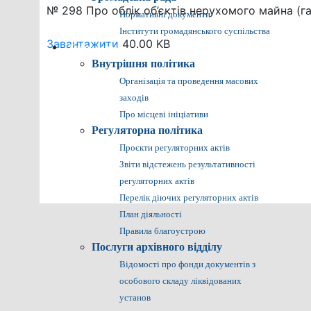
№ 298 Про облік об’єктів нерухомого майна (г
Нормативні документи
Інститути громадянського суспільства
Завантажити
40.00 KB
Громадянам
Внутрішня політика
Організація та проведення масових
заходів
Про місцеві ініціативи
Регуляторна політика
Проєкти регуляторних актів
Звіти відстежень результативності
регуляторних актів
Перелік діючих регуляторних актів
План діяльності
Правила благоустрою
Послуги архівного відділу
Відомості про фонди документів з
особового складу ліквідованих
установ