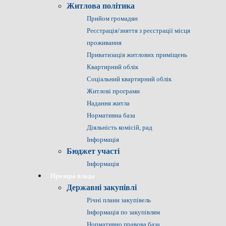
Житлова політика
Прийом громадян
Реєстрація/зняття з реєстрації місця
проживання
Приватизація житлових приміщень
Квартирний облік
Соціальний квартирний облік
Житлові програми
Надання житла
Нормативна база
Діяльність комісій, рад
Інформація
Бюджет участі
Інформація
Прозора влада
Державні закупівлі
Річні плани закупівель
Інформація по закупівлям
Нормативно правова база