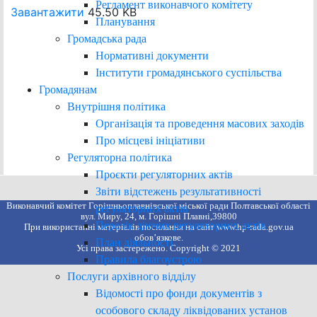
Регламент виконавчого комітету
Завантажити
45.50 KB
Планування
Громадська рада
Нормативні документи
Інститути громадянського суспільства
Громадянам
Внутрішня політика
Організація та проведення масових заходів
Про місцеві ініціативи
Регуляторна політика
Проєкти регуляторних актів
Звіти відстежень результативності
Виконавчий комітет Горішньоплавнівської міської ради Полтавської області
регуляторних актів
вул. Миру, 24, м. Горішні Плавні,39800
Перелік діючих регуляторних актів
При використанні матеріалів посилання на сайт www.hp-rada.gov.ua
обов’язкове.
План діяльності
Усі права застережено. Copyright © 2021
Правила благоустрою
Послуги архівного відділу
Відомості про фонди документів з
особового складу ліквідованих установ