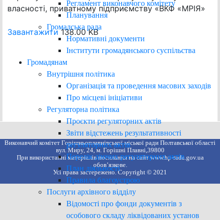
Регламент виконавчого комітету
власності, приватному підприємству «ВКФ «МРІЯ»
Планування
Громадська рада
Завантажити
138.00 KB
Нормативні документи
Інститути громадянського суспільства
Громадянам
Внутрішня політика
Організація та проведення масових заходів
Про місцеві ініціативи
Регуляторна політика
Проєкти регуляторних актів
Звіти відстежень результативності
Виконавчий комітет Горішньоплавнівської міської ради Полтавської області
регуляторних актів
вул. Миру, 24, м. Горішні Плавні,39800
Перелік діючих регуляторних актів
При використанні матеріалів посилання на сайт www.hp-rada.gov.ua
обов’язкове.
План діяльності
Усі права застережено. Copyright © 2021
Правила благоустрою
Послуги архівного відділу
Відомості про фонди документів з
особового складу ліквідованих установ