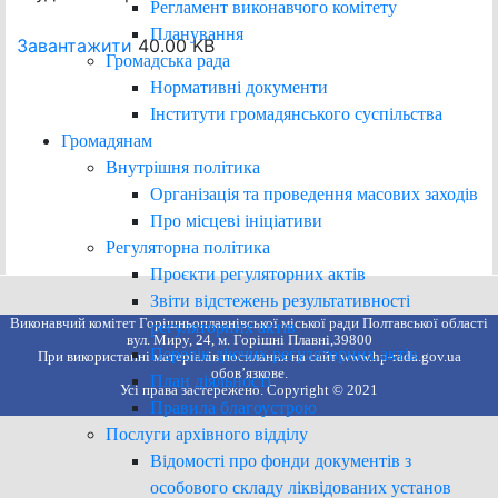
Регламент виконавчого комітету
Планування
Завантажити
40.00 KB
Громадська рада
Нормативні документи
Інститути громадянського суспільства
Громадянам
Внутрішня політика
Організація та проведення масових заходів
Про місцеві ініціативи
Регуляторна політика
Проєкти регуляторних актів
Звіти відстежень результативності
Виконавчий комітет Горішньоплавнівської міської ради Полтавської області
регуляторних актів
вул. Миру, 24, м. Горішні Плавні,39800
Перелік діючих регуляторних актів
При використанні матеріалів посилання на сайт www.hp-rada.gov.ua
обов’язкове.
План діяльності
Усі права застережено. Copyright © 2021
Правила благоустрою
Послуги архівного відділу
Відомості про фонди документів з
особового складу ліквідованих установ