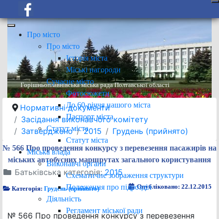
Про місто
Про місто
Історія міста
Міські нагороди
Сучасне місто
Горішньоплавнівська міська рада Полтавської області
Фотосюжети
До 60-річчя нашого міста
Нормативні документи
Паспорт міста
Засідання виконавчого комітету
Статут міста
Затверджено
2015
Грудень (прийнято)
Статут міста
№ 566 Про проведення конкурсу з перевезення пасажирів на
Міська влада
міських автобусних маршрутах загального користування
Виконавчі органи
Батьківська категорія:
2015
Схематичне зображення структури
Положення про підрозділ
Опубліковано: 22.12.2015
Категорія:
Грудень (прийнято)
Діяльність
Регламент міської ради
№ 566 Про проведення конкурсу з перевезення