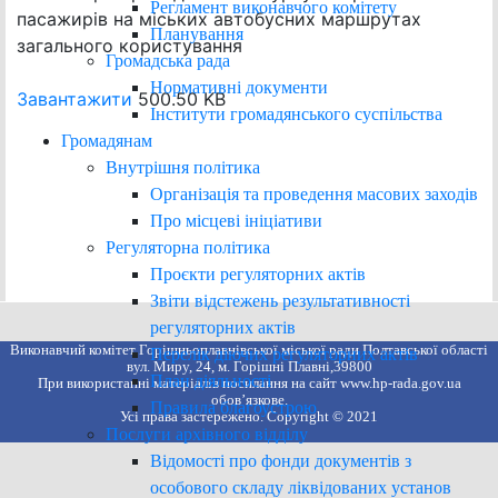
Регламент виконавчого комітету
пасажирів на міських автобусних маршрутах
Планування
загального користування
Громадська рада
Нормативні документи
Завантажити
500.50 KB
Інститути громадянського суспільства
Громадянам
Внутрішня політика
Організація та проведення масових заходів
Про місцеві ініціативи
Регуляторна політика
Проєкти регуляторних актів
Звіти відстежень результативності
регуляторних актів
Виконавчий комітет Горішньоплавнівської міської ради Полтавської області
Перелік діючих регуляторних актів
вул. Миру, 24, м. Горішні Плавні,39800
План діяльності
При використанні матеріалів посилання на сайт www.hp-rada.gov.ua
обов’язкове.
Правила благоустрою
Усі права застережено. Copyright © 2021
Послуги архівного відділу
Відомості про фонди документів з
особового складу ліквідованих установ