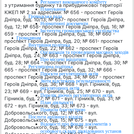
Регламент виконавчого комітету
з утримання будинку та прибудинкової території
Планування
КЖЕП № 2 за адресами: № 656 - проспект Героїв
Громадська рада
Дніпра, буд. 10/13; № 657- проспект Героїв Дніпра,
Нормативні документи
буд. 12; № 658- проспект Героїв Дніпра, буд. 16; №
Інститути громадянського суспільства
659 - проспект Героїв Дніпра, буд. 18; № 660 -
Громадянам
проспект Героїв Дніпра, буд. 20; № 661- проспект
Внутрішня політика
Героїв Дніпра, буд. 22; № 662 - проспект Героїв
Організація та проведення масових заходів
Дніпра, буд. 24; № 663 - проспект Героїв Дніпра,
Про місцеві ініціативи
буд. 28; № 664 - проспект Героїв Дніпра, буд. 30; №
Регуляторна політика
665 - проспект Героїв Дніпра, буд. 32; № 666 -
Проєкти регуляторних актів
проспект Героїв Дніпра, буд. 34; № 667 - проспект
Звіти відстежень результативності
Героїв Дніпра, буд. 36; № 668 - вул. Гірників, буд.
регуляторних актів
23; № 669 - вул. Гірників, буд. 25; № 670 - вул.
Перелік діючих регуляторних актів
Гірників, буд. 27; № 671 - вул. Гірників, буд. 31; №
План діяльності
672 - вул. Гірників, буд. 33; № 673 - вул.
Правила благоустрою
Добровольського, буд. 12; № 674 - вул.
Послуги архівного відділу
Добровольського, буд. 15; № 675 - вул.
Відомості про фонди документів з
Добровольського, буд. 16; № 676 - вул.
особового складу ліквідованих установ