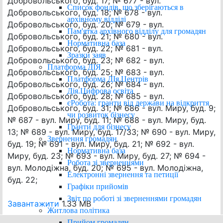
Добровольського, буд. 17; № 677 - вул.
Список фондів, що зберігаються в
Добровольського, буд. 18; № 678 - вул.
архівному відділі
Добровольського, буд. 20; № 679 - вул.
Пам'ятка архівного відділу для громадян
Добровольського, буд. 21; № 680 - вул.
Нормативна база
Добровольського, буд. 22; № 681 - вул.
Зразки заяв
Добровольського, буд. 23; № 682 - вул.
Платформа ДІЯ
Добровольського, буд. 25; № 683 - вул.
Платформа ДІя.Центрів
Добровольського, буд. 26; № 684 - вул.
Дія.Цифрова освіта
Добровольського, буд. 28; № 685 - вул.
єРобота: гранти від держави на відкриття
Добровольського, буд. 31; № 686 - вул. Миру, буд. 9;
чи розвиток бізнесу
№ 687 - вул. Миру, буд. 11; № 688 - вул. Миру, буд.
Гранти для бізнесу
13; № 689 - вул. Миру, буд. 17/33; № 690 - вул. Миру,
Звернення громадян
буд. 19; № 691 - вул. Миру, буд. 21; № 692 - вул.
Нормативна база
Миру, буд. 23; № 693 - вул. Миру, буд. 27; № 694 -
Робота зі зверненнями
вул. Молодіжна, буд. 20; № 695 - вул. Молодіжна,
Електронні звернення та петиції
буд. 22;
Графіки прийомів
Звіт по роботі зі зверненнями громадян
Завантажити
1.33 MB
Житлова політика
Прийом громадян