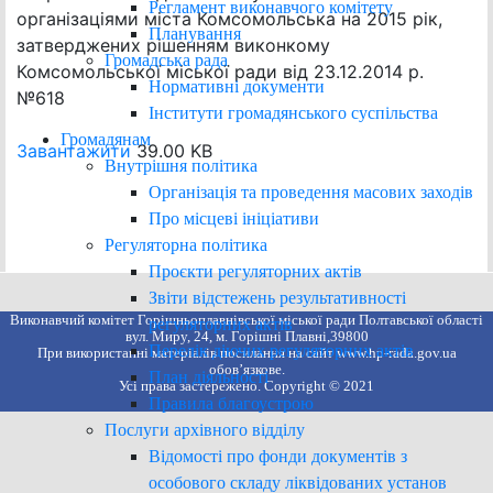
Регламент виконавчого комітету
організаціями міста Комсомольська на 2015 рік,
Планування
затверджених рішенням виконкому
Громадська рада
Комсомольської міської ради від 23.12.2014 р.
Нормативні документи
№618
Інститути громадянського суспільства
Громадянам
Завантажити
39.00 KB
Внутрішня політика
Організація та проведення масових заходів
Про місцеві ініціативи
Регуляторна політика
Проєкти регуляторних актів
Звіти відстежень результативності
Виконавчий комітет Горішньоплавнівської міської ради Полтавської області
регуляторних актів
вул. Миру, 24, м. Горішні Плавні,39800
Перелік діючих регуляторних актів
При використанні матеріалів посилання на сайт www.hp-rada.gov.ua
обов’язкове.
План діяльності
Усі права застережено. Copyright © 2021
Правила благоустрою
Послуги архівного відділу
Відомості про фонди документів з
особового складу ліквідованих установ