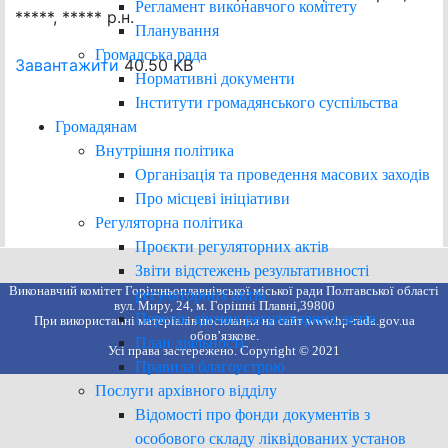
Регламент виконавчого комітету
*****, ***** р.н.
Планування
Громадська рада
Завантажити
40.50 KB
Нормативні документи
Інститути громадянського суспільства
Громадянам
Внутрішня політика
Організація та проведення масових заходів
Про місцеві ініціативи
Регуляторна політика
Проєкти регуляторних актів
Звіти відстежень результативності
Виконавчий комітет Горішньоплавнівської міської ради Полтавської області
регуляторних актів
вул. Миру, 24, м. Горішні Плавні,39800
Перелік діючих регуляторних актів
При використанні матеріалів посилання на сайт www.hp-rada.gov.ua
обов’язкове.
План діяльності
Усі права застережено. Copyright © 2021
Правила благоустрою
Послуги архівного відділу
Відомості про фонди документів з
особового складу ліквідованих установ