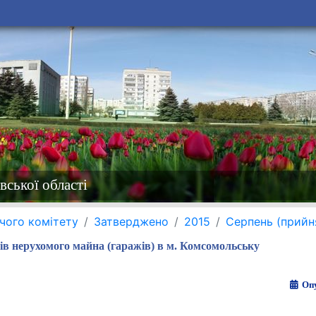
вської області
чого комітету
Затверджено
2015
Серпень (прийн
тів нерухомого майна (гаражів) в м. Комсомольську
Опу