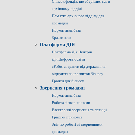
Список фондів, що зберігаються в
архівному відділі
Пам'ятка архівного відділу для
громадян
Нормативна база
Зразки заяв
Платформа ДІЯ
Платформа ДІя.Центрів
Дія.Цифрова освіта
єРобота: гранти від держави на
відкриття чи розвиток бізнесу
Гранти для бізнесу
Звернення громадян
Нормативна база
Робота зі зверненнями
Електронні звернення та петиції
Графіки прийомів
Звіт по роботі зі зверненнями
громадян