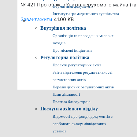
№ 421 Про облік об’єктів нерухомого майна (г
Нормативні документи
Інститути громадянського суспільства
Завантажити
41.00 KB
Громадянам
Внутрішня політика
Організація та проведення масових
заходів
Про місцеві ініціативи
Регуляторна політика
Проєкти регуляторних актів
Звіти відстежень результативності
регуляторних актів
Перелік діючих регуляторних актів
План діяльності
Правила благоустрою
Послуги архівного відділу
Відомості про фонди документів з
особового складу ліквідованих
установ