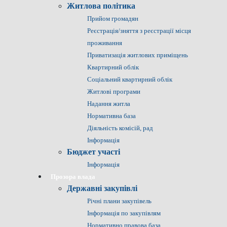
Житлова політика
Прийом громадян
Реєстрація/зняття з реєстрації місця
проживання
Приватизація житлових приміщень
Квартирний облік
Соціальний квартирний облік
Житлові програми
Надання житла
Нормативна база
Діяльність комісій, рад
Інформація
Бюджет участі
Інформація
Прозора влада
Державні закупівлі
Річні плани закупівель
Інформація по закупівлям
Нормативно правова база