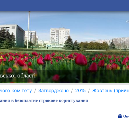
вської області
чого комітету
Затверджено
2015
Жовтень (прийн
ання в безоплатне строкове користування
Опу