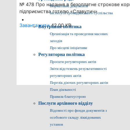
№ 478 Про надання в безоплатне строкове кор
Нормативні документи
підприємства готелю «Славутич»
Інститути громадянського суспільства
Громадянам
Завантажити
42.00 KB
Внутрішня політика
Організація та проведення масових
заходів
Про місцеві ініціативи
Регуляторна політика
Проєкти регуляторних актів
Звіти відстежень результативності
регуляторних актів
Перелік діючих регуляторних актів
План діяльності
Правила благоустрою
Послуги архівного відділу
Відомості про фонди документів з
особового складу ліквідованих
установ