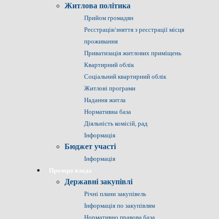
Житлова політика
Прийом громадян
Реєстрація/зняття з реєстрації місця
проживання
Приватизація житлових приміщень
Квартирний облік
Соціальний квартирний облік
Житлові програми
Надання житла
Нормативна база
Діяльність комісій, рад
Інформація
Бюджет участі
Інформація
Прозора влада
Державні закупівлі
Річні плани закупівель
Інформація по закупівлям
Нормативно правова база