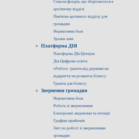
Список фондів, що зберігаються в
архівному відділі
Пам'ятка архівного відділу для
громадян
Нормативна база
Зразки заяв
Платформа ДІЯ
Платформа ДІя.Центрів
Дія.Цифрова освіта
єРобота: гранти від держави на
відкриття чи розвиток бізнесу
Гранти для бізнесу
Звернення громадян
Нормативна база
Робота зі зверненнями
Електронні звернення та петиції
Графіки прийомів
Звіт по роботі зі зверненнями
громадян